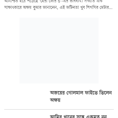
অনিশ্চিত হয়ে পড়েছে ‘হেরা ফেরি ৩’-এর ভবিষ্যৎ। সম্প্রতি এক
সাক্ষাৎকারে অক্ষয় কুমার জানালেন, এই জটিলতা খুব শিগগির মেটার
কোনো সম্ভাবনা নেই।
অজয়ের গোলমাল ফাইভে ভিলেন
অক্ষয়
আমির খানের সঙ্গে একমত নন