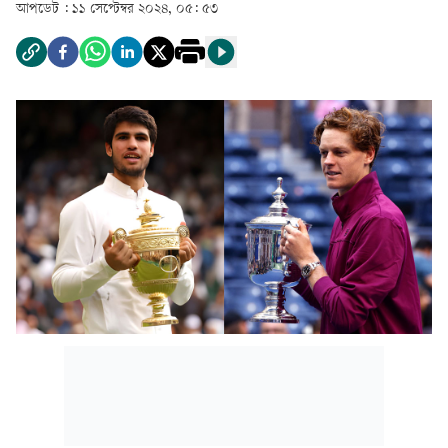
আপডেট :
১১ সেপ্টেম্বর ২০২৪, ০৫: ৫৩