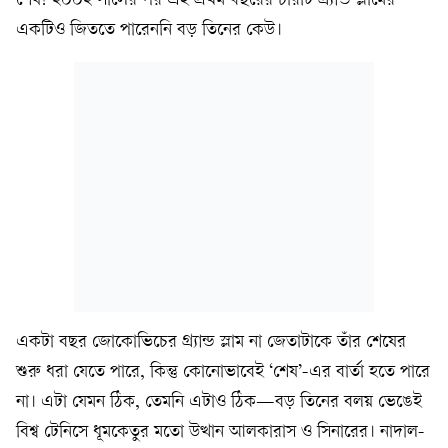
শেষ! ২০০২ সালের পর এই প্রথম বছরের চারটি গ্র্যান্ড স্লামের
একটিও জিততে পারেননি বড় তিনের কেউ।
একটা বছর জোকোভিচের গ্র্যান্ড স্লাম না জেতাটাকে তাঁর শেষের
শুরু ধরা যেতে পারে, কিন্তু কোনোভাবেই ‘শেষ’-এর বার্তা হতে পারে
না। এটা যেমন ঠিক, তেমনি এটাও ঠিক—বড় তিনের বলয় ভেঙেই
বিশ্ব টেনিসে ধূমকেতুর মতো উত্থান আলকারাস ও সিনারের। নাদাল-