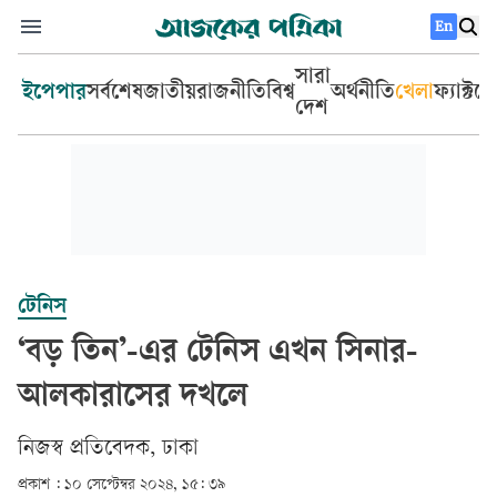
En
সারা
ইপেপার
সর্বশেষ
জাতীয়
রাজনীতি
বিশ্ব
অর্থনীতি
খেলা
ফ্যাক্টচ
দেশ
টেনিস
‘বড় তিন’-এর টেনিস এখন সিনার-
আলকারাসের দখলে
নিজস্ব প্রতিবেদক, ঢাকা
প্রকাশ :
১০ সেপ্টেম্বর ২০২৪, ১৫: ৩৯