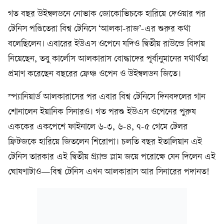
গত বছর উইম্বলডনে নোভাক জোকোভিচকে হারিয়ে দেওয়ার পর
টেনিস পণ্ডিতেরা বিশ্ব টেনিসে ‘আলকা-রাজ’-এর শুরুর কথা
বলেছিলেন। এবারের ইউএস ওপেনে যদিও দ্বিতীয় রাউন্ডে বিদায়
নিয়েছেন, তবু কার্লোস আলকারাস বোদ্ধাদের পূর্বানুমানের যথার্থতা
প্রমাণ করেছেন বছরের ফ্রেঞ্চ ওপেন ও উইম্বলডন জিতে।
স্প্যানিয়ার্ড আলকারাসের পর এবার বিশ্ব টেনিসে দিনবদলের গান
শোনালেন ইয়ানিক সিনারও। গত পরশু ইউএস ওপেনের পুরুষ
এককের একপেশে ফাইনালে ৬-৩, ৬-৪, ৭-৫ গেমে টেলর
ফ্রিটজকে হারিয়ে জিতলেন শিরোপা। চলতি বছর ইতালিয়ান এই
টেনিস তারকার এই দ্বিতীয় গ্র্যান্ড স্লাম জয়ে পরোক্ষে যেন দিলেন এই
ঘোষণাটাও—বিশ্ব টেনিস এখন আলকারাস আর সিনারের পদানত!