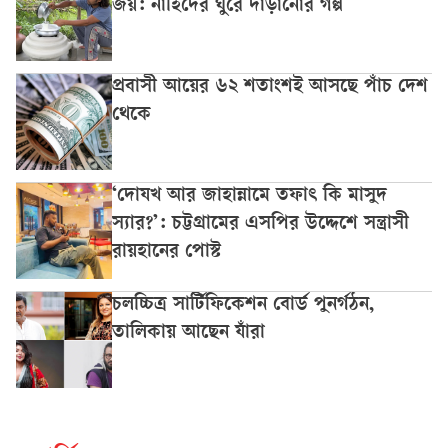
জয়: নাহিদের ঘুরে দাঁড়ানোর গল্প
প্রবাসী আয়ের ৬২ শতাংশই আসছে পাঁচ দেশ
থেকে
‘দোযখ আর জাহান্নামে তফাৎ কি মাসুদ
স্যার?’: চট্টগ্রামের এসপির উদ্দেশে সন্ত্রাসী
রায়হানের পোস্ট
চলচ্চিত্র সার্টিফিকেশন বোর্ড পুনর্গঠন,
তালিকায় আছেন যাঁরা