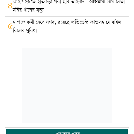
আইসিইউতে হাতকড়া পরা ছবি ভাইরাল: আওয়ামী লীগ নেতা
৪
মনির খানের মৃত্যু
৭ পদে কর্মী নেবে নগদ, রয়েছে প্রভিডেন্ট ফান্ডসহ মোবাইল
৫
বিলের সুবিধা