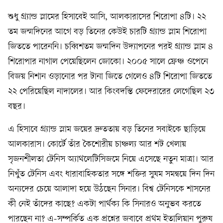
শুধু গ্র্যান্ড স্লামের হিসাবেই আসি, আলকারাসের শিরোপা ৪টি। ২২
তম জন্মদিনের আগে বড় তিনের কেউই চারটি গ্র্যান্ড স্লাম শিরোপা
জিততে পারেননি। চব্বিশতম জন্মদিন উদ্যাপনের পরই গ্র্যান্ড স্লাম ৪
শিরোপার নাগাল পেয়েছিলেন জোকো। ২০০৫ সালে ফ্রেঞ্চ ওপেনে
বিজয় নিশান ওড়ানোর পর টানা জিতে গেলেও ৪টি শিরোপা জিততে
২২ পেরিয়েছিল নাদালের। আর কিংবদন্তি ফেদেরারের লেগেছিল ২৩
বছর।
এ হিসাবে গ্র্যান্ড স্লাম জয়ের দ্রুততায় বড় তিনের সবাইকে ছাড়িয়ে
আলকারাস। কোর্টে তাঁর কৈশোরীয় চাঞ্চল্য আর শট খেলায়
সৃজনশীলতা টেনিস অ্যাথলেটিসিজমে নিয়ে এসেছে নতুন মাত্রা। আর
নিখুঁত টেনিস এবং ধারাবাহিকতার সঙ্গে শক্তির সুষম সমন্বয়ে দিন দিন
অন্যদের চেয়ে আলাদা হয়ে উঠছেন সিনার। বিশ্ব টেনিসকে শাসনের
কী নেই তাঁদের কাছে? একটা পার্থক্য কি সিনারও অনুভব করতে
পারছেন না? এ-সম্পর্কিত এক প্রশ্নের জবাবে প্রথম ইতালিয়ান পুরুষ