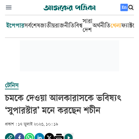
En
সারা
ইপেপার
সর্বশেষ
জাতীয়
রাজনীতি
বিশ্ব
অর্থনীতি
খেলা
ফ্যাক্টচ
দেশ
টেনিস
চমকে দেওয়া আলকারাসকে ভবিষ্যৎ
‘সুপারস্টার’ মনে করছেন শচীন
প্রকাশ :
১৭ জুলাই ২০২৩, ১০: ১৯