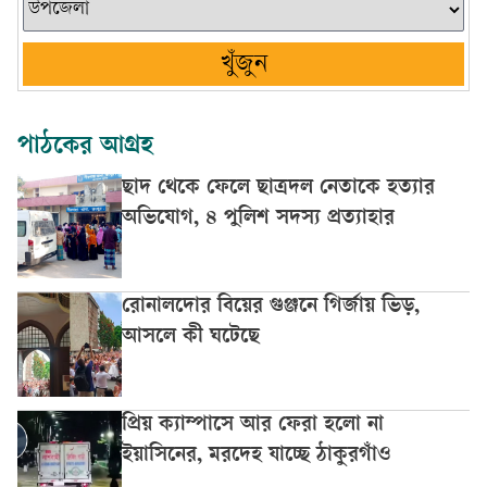
খুঁজুন
পাঠকের আগ্রহ
ছাদ থেকে ফেলে ছাত্রদল নেতাকে হত্যার
অভিযোগ, ৪ পুলিশ সদস্য প্রত্যাহার
রোনালদোর বিয়ের গুঞ্জনে গির্জায় ভিড়,
আসলে কী ঘটেছে
প্রিয় ক্যাম্পাসে আর ফেরা হলো না
ইয়াসিনের, মরদেহ যাচ্ছে ঠাকুরগাঁও