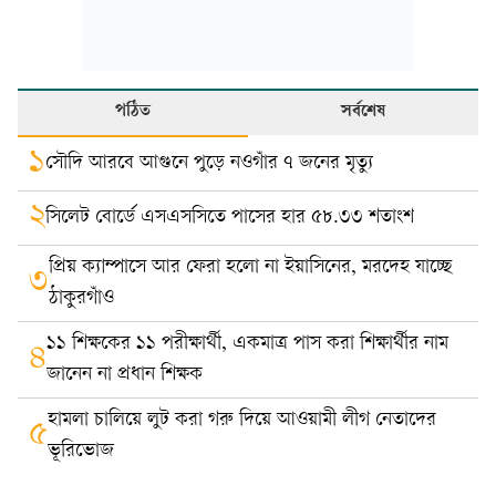
পঠিত
সর্বশেষ
১
সৌদি আরবে আগুনে পুড়ে নওগাঁর ৭ জনের মৃত্যু
২
সিলেট বোর্ডে এসএসসিতে পাসের হার ৫৮.৩৩ শতাংশ
প্রিয় ক্যাম্পাসে আর ফেরা হলো না ইয়াসিনের, মরদেহ যাচ্ছে
৩
ঠাকুরগাঁও
১১ শিক্ষকের ১১ পরীক্ষার্থী, একমাত্র পাস করা শিক্ষার্থীর নাম
৪
জানেন না প্রধান শিক্ষক
হামলা চালিয়ে লুট করা গরু দিয়ে আওয়ামী লীগ নেতাদের
৫
ভূরিভোজ