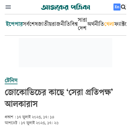
En
সারা
ইপেপার
সর্বশেষ
জাতীয়
রাজনীতি
বিশ্ব
অর্থনীতি
খেলা
ফ্যাক্টচ
দেশ
টেনিস
জোকোভিচের কাছে ‘সেরা প্রতিপক্ষ’
আলকারাস
প্রকাশ :
১৭ জুলাই ২০২৩, ১৭: ১৪
আপডেট :
১৭ জুলাই ২০২৩, ১৭: ২৬