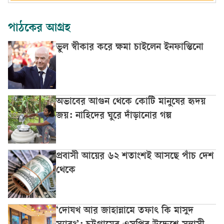
পাঠকের আগ্রহ
ভুল স্বীকার করে ক্ষমা চাইলেন ইনফান্তিনো
অভাবের আগুন থেকে কোটি মানুষের হৃদয়
জয়: নাহিদের ঘুরে দাঁড়ানোর গল্প
প্রবাসী আয়ের ৬২ শতাংশই আসছে পাঁচ দেশ
থেকে
‘দোযখ আর জাহান্নামে তফাৎ কি মাসুদ