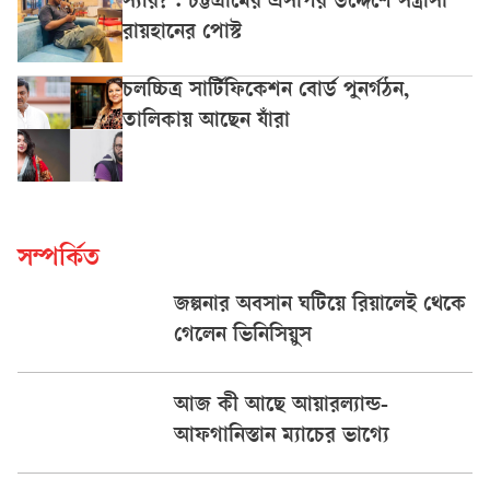
স্যার?’: চট্টগ্রামের এসপির উদ্দেশে সন্ত্রাসী
রায়হানের পোস্ট
চলচ্চিত্র সার্টিফিকেশন বোর্ড পুনর্গঠন,
তালিকায় আছেন যাঁরা
সম্পর্কিত
জল্পনার অবসান ঘটিয়ে রিয়ালেই থেকে
গেলেন ভিনিসিয়ুস
আজ কী আছে আয়ারল্যান্ড-
আফগানিস্তান ম্যাচের ভাগ্যে