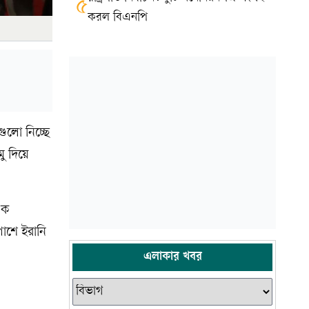
৫
করল বিএনপি
গুলো নিচ্ছে
মু দিয়ে
এক
াশে ইরানি
এলাকার খবর