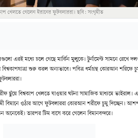
বকাপ খেলতে গেলেন ইরানের ফুটবলাররা। ছবি: সংগৃহীত
ুলো এরই মধ্যে চলে গেছে মার্কিন মুলুকে। টুর্নামেন্ট সামনে রেখে দল
 বিশ্বকাপযাত্রা শুরু করল অন্যভাবে। পবিত্র ধর্মগ্রন্থ কোরআন শরিফে চু
ফুটবলাররা।
ফ ছুঁয়ে বিশ্বকাপ খেলতে যাওয়ার ঘটনা সামাজিক মাধ্যমে ভাইরাল। 
গামী বিমানে ওঠার আগে ফুটবলাররা কোরআন শরীফে চুমু দিচ্ছেন। আশপ
কেন অনেকেই। তারপর টিম বাসে করে গেলেন বিমানবন্দরে।