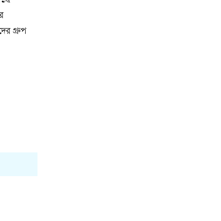
র ১৫
ের
ের গ্রুপ