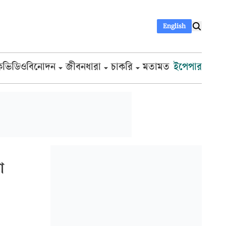
English
ক
ভিডিও
বিনোদন
জীবনধারা
চাকরি
মতামত
ইপেপার
া