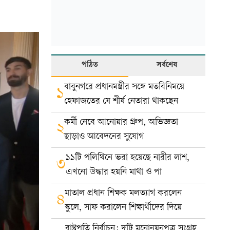
পঠিত
সর্বশেষ
বাবুনগরে প্রধানমন্ত্রীর সঙ্গে মতবিনিময়ে
১
হেফাজতের যে শীর্ষ নেতারা থাকছেন
কর্মী নেবে আনোয়ার গ্রুপ, অভিজ্ঞতা
২
ছাড়াও আবেদনের সুযোগ
১১টি পলিথিনে ভরা হয়েছে নারীর লাশ,
৩
এখনো উদ্ধার হয়নি মাথা ও পা
মাতাল প্রধান শিক্ষক মলত্যাগ করলেন
৪
স্কুলে, সাফ করালেন শিক্ষার্থীদের দিয়ে
রাষ্ট্রপতি নির্বাচন: দুটি মনোনয়নপত্র সংগ্রহ