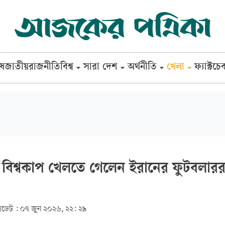
েষ
জাতীয়
রাজনীতি
বিশ্ব
সারা দেশ
অর্থনীতি
খেলা
ফ্যাক্টচে
 বিশ্বকাপ খেলতে গেলেন ইরানের ফুটবলারর
ডেট :
০৭ জুন ২০২৬, ২২: ২৯