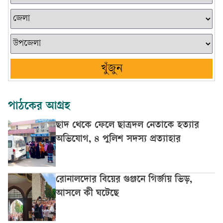
খুঁজুন
পাঠকের আগ্রহ
ছাদ থেকে ফেলে ছাত্রদল নেতাকে হত্যার
অভিযোগ, ৪ পুলিশ সদস্য প্রত্যাহার
রোনালদোর বিয়ের গুঞ্জনে গির্জায় ভিড়,
আসলে কী ঘটেছে