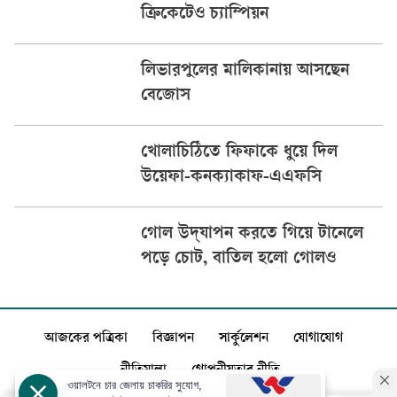
ক্রিকেটেও চ্যাম্পিয়ন
লিভারপুলের মালিকানায় আসছেন
বেজোস
খোলাচিঠিতে ফিফাকে ধুয়ে দিল
উয়েফা-কনক্যাকাফ-এএফসি
গোল উদ্‌যাপন করতে গিয়ে টানেলে
পড়ে চোট, বাতিল হলো গোলও
আজকের পত্রিকা
বিজ্ঞাপন
সার্কুলেশন
যোগাযোগ
নীতিমালা
গোপনীয়তার নীতি
ওয়ালটনে চার জেলায় চাকরির সুযোগ,