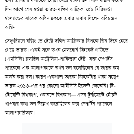
ভন। এশিয়ার দলটিকে খোঁচা মেরে বসেন ভন। বাদ যায়নি কয়েক
দিন আগে শেষ হওয়া ভারত-দক্ষিণ আফ্রিকা টেস্ট সিরিজও।
ইংল্যান্ডের সাবেক অধিনায়ককে এবার জবাব দিলেন রবিচন্দ্রন
অশ্বিন।
সেঞ্চুরিয়নে বক্সিং ডে টেস্টে দক্ষিণ আফ্রিকার বিপক্ষে তিন দিনে হেরে
গেছে ভারত। একই সঙ্গে তখন মেলবোর্ন ক্রিকেট গ্রাউন্ডে
(এমসিজি) চলছিল অস্ট্রেলিয়া-পাকিস্তান টেস্ট। ফক্স স্পোর্টস
প্যানেলে এক আলাপকালে তখন ভন বলেছিলেন যে ভারত কম
অর্জন করা দল। কারণ একগাদা তারকা ক্রিকেটার থাকা সত্ত্বেও
ভারত ২০১৩-এর পর কোনো আইসিসি ইভেন্ট জেতেনি। টি-
টোয়েন্টি বিশ্বকাপ, ওয়ানডে বিশ্বকাপ—এসব টুর্নামেন্টে হোঁচট
খাওয়ার কথা ভন উল্লেখ করেছিলেন ফক্স স্পোর্টস প্যানেলে
আলাপচারিতায়।