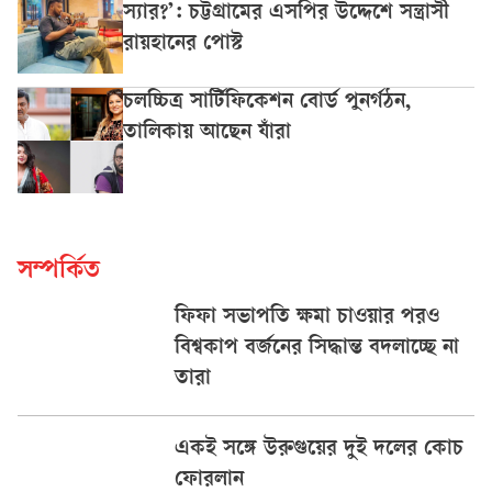
স্যার?’: চট্টগ্রামের এসপির উদ্দেশে সন্ত্রাসী
রায়হানের পোস্ট
চলচ্চিত্র সার্টিফিকেশন বোর্ড পুনর্গঠন,
তালিকায় আছেন যাঁরা
সম্পর্কিত
ফিফা সভাপতি ক্ষমা চাওয়ার পরও
বিশ্বকাপ বর্জনের সিদ্ধান্ত বদলাচ্ছে না
তারা
একই সঙ্গে উরুগুয়ের দুই দলের কোচ
ফোরলান