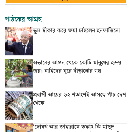
পাঠকের আগ্রহ
ভুল স্বীকার করে ক্ষমা চাইলেন ইনফান্তিনো
অভাবের আগুন থেকে কোটি মানুষের হৃদয়
জয়: নাহিদের ঘুরে দাঁড়ানোর গল্প
প্রবাসী আয়ের ৬২ শতাংশই আসছে পাঁচ দেশ
থেকে
‘দোযখ আর জাহান্নামে তফাৎ কি মাসুদ