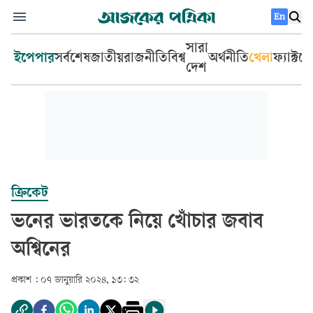
En
সারা
ইপেপার
সর্বশেষ
জাতীয়
রাজনীতি
বিশ্ব
অর্থনীতি
খেলা
ফ্যাক্টচ
দেশ
ক্রিকেট
ভনের ভারতকে নিয়ে খোঁচার জবাব
অশ্বিনের
প্রকাশ :
০৭ জানুয়ারি ২০২৪, ১৩: ৩২