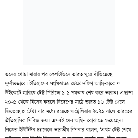
ভনের খোচা মারার পর কেপটাউনে ভারত ঘুরে দাঁড়িয়েছে
দুর্দান্তভাবে। ইতিহাসের সংক্ষিপ্ততম টেস্টে দক্ষিণ আফ্রিকাকে ৭
উইকেটে হারিয়ে টেস্ট সিরিজে ১-১ সমতায় শেষ করে ভারত। এছাড়া
২০২১ থেকে হিসেব করলে বিদেশের মাঠে ভারত ১৬ টেস্ট খেলে
জিতেছে ৮ টেস্ট। যার মধ্যে রয়েছে অস্ট্রেলিয়ায় ২০২১ সালে ভারতের
ঐতিহাসিক সিরিজ জয়। এসবই যেন অশ্বিন বোঝাতে চেয়েছেন।
নিজের ইউটিউব চ্যানেলে ভারতীয় স্পিনার বলেন, ‘প্রথম টেস্ট শেষে