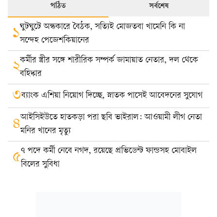
পঠিত
সর্বশেষ
ঘুটঘুটে অন্ধকারে বৈঠক, সত্যিই মোজতবা খামেনি কি না
১
সন্দেহ পেজেশকিয়ানের
কর্মীর স্ত্রীর সঙ্গে শারীরিক সম্পর্ক জামায়াত নেতার, দল থেকে
২
বহিষ্কার
৩
ব্যাংক এশিয়া নিয়োগ দিচ্ছে, স্নাতক পাসেই আবেদনের সুযোগ
আইসিইউতে হাতকড়া পরা ছবি ভাইরাল: আওয়ামী লীগ নেতা
৪
মনির খানের মৃত্যু
৭ পদে কর্মী নেবে নগদ, রয়েছে প্রভিডেন্ট ফান্ডসহ মোবাইল
৫
বিলের সুবিধা