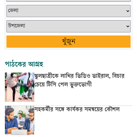
খুঁজুন
পাঠকের আগ্রহ
স্কুলছাত্রীকে লাথির ভিডিও ভাইরাল, বিচার
চেয়ে টিসি পেল ভুক্তভোগী
সহকর্মীর সঙ্গে কার্যকর সমন্বয়ের কৌশল