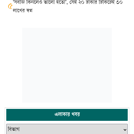
‘সবজি কিনলেও ভালো হতো’, সেই ২০ টাকার টিকিটেই ৩০
৫
লাখের স্বপ্ন
এলাকার খবর