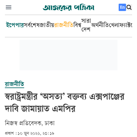
En
সারা
ইপেপার
সর্বশেষ
জাতীয়
রাজনীতি
বিশ্ব
অর্থনীতি
খেলা
ফ্যাক্টচ
দেশ
রাজনীতি
স্বরাষ্ট্রমন্ত্রীর ‘অসত্য’ বক্তব্য এক্সপাঞ্জের
দাবি জামায়াত এমপির
‎নিজস্ব প্রতিবেদক, ঢাকা‎
প্রকাশ :
১০ জুন ২০২৬, ২৩: ১৯