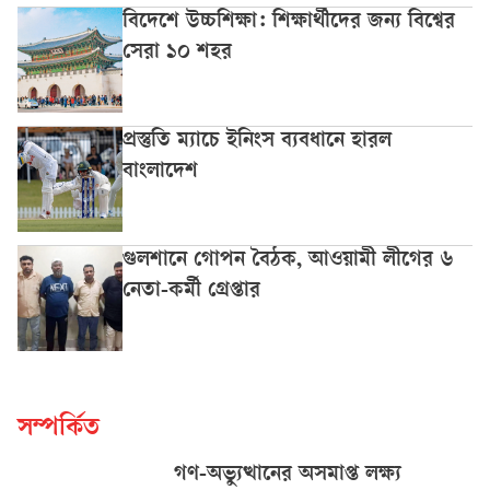
বিদেশে উচ্চশিক্ষা: শিক্ষার্থীদের জন্য বিশ্বের
সেরা ১০ শহর
প্রস্তুতি ম্যাচে ইনিংস ব্যবধানে হারল
বাংলাদেশ
গুলশানে গোপন বৈঠক, আওয়ামী লীগের ৬
নেতা-কর্মী গ্রেপ্তার
সম্পর্কিত
গণ-অভ্যুত্থানের অসমাপ্ত লক্ষ্য