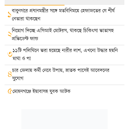
বাবুনগরে প্রধানমন্ত্রীর সঙ্গে মতবিনিময়ে হেফাজতের যে শীর্ষ
১
নেতারা থাকছেন
নিয়োগ দিচ্ছে এসিআই মোটরস, থাকছে চিকিৎসা ভাতাসহ
২
প্রভিডেন্ট ফান্ড
১১টি পলিথিনে ভরা হয়েছে নারীর লাশ, এখনো উদ্ধার হয়নি
৩
মাথা ও পা
চার জেলায় কর্মী নেবে উপায়, স্নাতক পাসেই আবেদনের
৪
সুযোগ
৫
মোহনগঞ্জে ইয়াবাসহ যুবক আটক