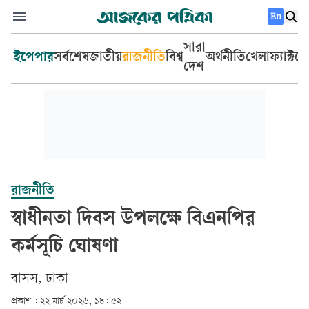
En
সারা
ইপেপার
সর্বশেষ
জাতীয়
রাজনীতি
বিশ্ব
অর্থনীতি
খেলা
ফ্যাক্টচ
দেশ
রাজনীতি
স্বাধীনতা দিবস উপলক্ষে বিএনপির
কর্মসূচি ঘোষণা
বাসস, ঢাকা
প্রকাশ :
২২ মার্চ ২০২৬, ১৮: ৫২