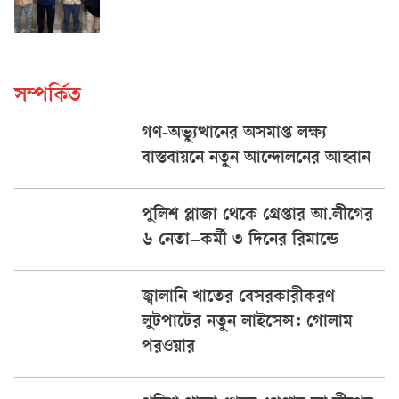
সম্পর্কিত
গণ-অভ্যুত্থানের অসমাপ্ত লক্ষ্য
বাস্তবায়নে নতুন আন্দোলনের আহ্বান
পুলিশ প্লাজা থেকে গ্রেপ্তার আ.লীগের
৬ নেতা–কর্মী ৩ দিনের রিমান্ডে
জ্বালানি খাতের বেসরকারীকরণ
লুটপাটের নতুন লাইসেন্স: গোলাম
পরওয়ার