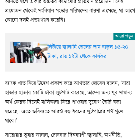
আনতে হলে একটি উচ্চতর কাঠামোর প্রতিষ্ঠান প্রয়োজন। সেই
প্রয়োজন থেকেই সংবিধান সংস্কার পরিষদের ধারণা এসেছে, যা আগে
কোনো দলই প্রত্যাখ্যান করেনি।
লিটারে জ্বালানি তেলের দাম বাড়ল ১৫-২০
টাকা, রাত ১২টা থেকে কার্যকর
ব্যাংক খাত নিয়ে উদ্বেগ প্রকাশ করে আখতার হোসেন বলেন, ‘যারা
হাজার হাজার কোটি টাকা লুটপাট করেছে, তাদের জন্য খুব সামান্য
অর্থ ফেরত দিলেই মালিকানা ফিরে পাওয়ার সুযোগ তৈরি করা
হয়েছে। এতে ভবিষ্যতে আরও বড় ধরনের লুটপাটের পথ খুলে
যাবে।’
সারোয়ার তুষার জানান, রোববার দিনব্যাপী জ্বালানি, অর্থনীতি,