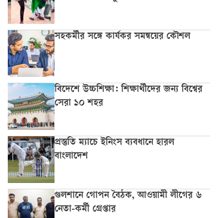
সহকর্মীর সঙ্গে কার্যকর সমন্বয়ের কৌশল
বিদেশে উচ্চশিক্ষা: শিক্ষার্থীদের জন্য বিশ্বের
সেরা ১০ শহর
প্রস্তুতি ম্যাচে ইনিংস ব্যবধানে হারল
বাংলাদেশ
গুলশানে গোপন বৈঠক, আওয়ামী লীগের ৬
নেতা-কর্মী গ্রেপ্তার