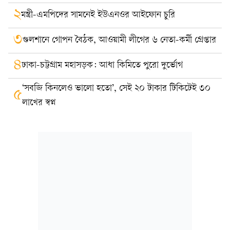
২
মন্ত্রী-এমপিদের সামনেই ইউএনওর আইফোন চুরি
৩
গুলশানে গোপন বৈঠক, আওয়ামী লীগের ৬ নেতা-কর্মী গ্রেপ্তার
৪
ঢাকা-চট্টগ্রাম মহাসড়ক: আধা কিমিতে পুরো দুর্ভোগ
‘সবজি কিনলেও ভালো হতো’, সেই ২০ টাকার টিকিটেই ৩০
৫
লাখের স্বপ্ন