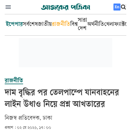
En
সারা
ইপেপার
সর্বশেষ
জাতীয়
রাজনীতি
বিশ্ব
অর্থনীতি
খেলা
ফ্যাক্টচ
দেশ
রাজনীতি
দাম বৃদ্ধির পর তেলপাম্পে যানবাহনের
লাইন উধাও নিয়ে প্রশ্ন আখতারের
‎নিজস্ব প্রতিবেদক, ঢাকা‎
প্রকাশ :
০২ মে ২০২৬, ১৭: ০০