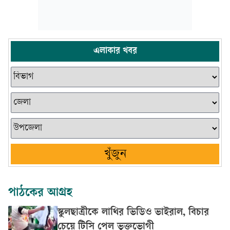
এলাকার খবর
খুঁজুন
পাঠকের আগ্রহ
স্কুলছাত্রীকে লাথির ভিডিও ভাইরাল, বিচার
চেয়ে টিসি পেল ভুক্তভোগী