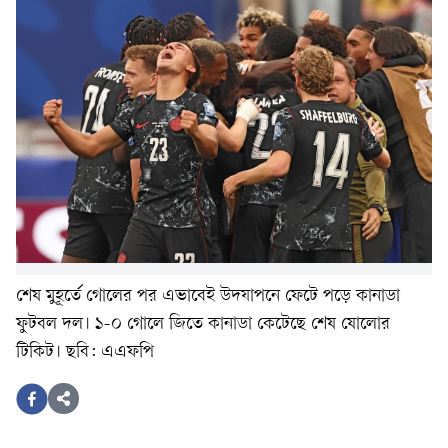
শেষ মুহূর্তে গোলের পর এভাবেই উদযাপনে ফেটে পড়ে কানাডা
ফুটবল দল। ১-০ গোলে জিতে কানাডা কেটেছে শেষ ষোলোর
টিকিট। ছবি: এএফপি