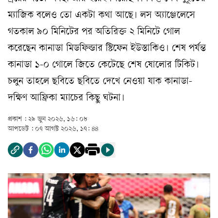
ম্যাজিক বলেও তো একটা কথা আছে। লস অ্যাঞ্জেলেসে
গতকাল ৯০ মিনিটের পর অতিরিক্ত ২ মিনিটে গোল
করেছেন কানাডা মিডফিল্ডার স্টিফেন ইউস্তাকিও। শেষ পর্যন্ত
কানাডা ১-০ গোলে জিতে কেটেছে শেষ ষোলোর টিকিট।
চলুন তাহলে ছবিতে ছবিতে দেখে নেওয়া যাক কানাডা-
দক্ষিণ আফ্রিকা ম্যাচের কিছু ঘটনা।
প্রকাশ :
২৯ জুন ২০২৬, ১৬: ০৮
আপডেট :
০৭ আগস্ট ২০২৬, ১৭: ৪৪