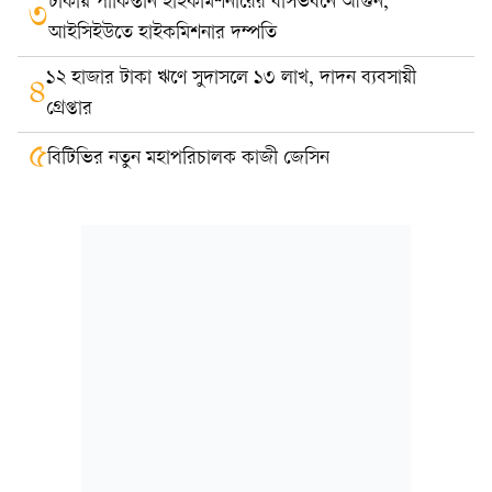
ঢাকায় পাকিস্তান হাইকমিশনারের বাসভবনে আগুন,
৩
আইসিইউতে হাইকমিশনার দম্পতি
১২ হাজার টাকা ঋণে সুদাসলে ১৩ লাখ, দাদন ব্যবসায়ী
৪
গ্রেপ্তার
৫
বিটিভির নতুন মহাপরিচালক কাজী জেসিন