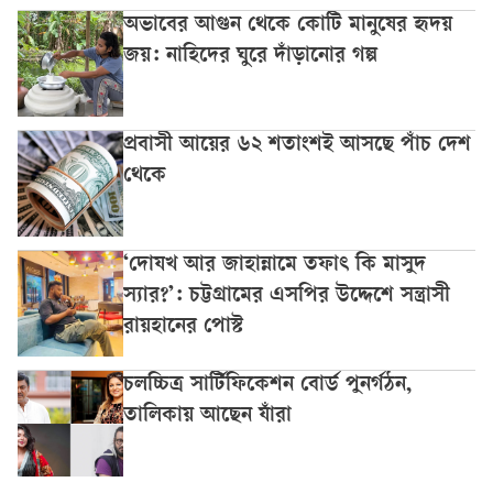
অভাবের আগুন থেকে কোটি মানুষের হৃদয়
জয়: নাহিদের ঘুরে দাঁড়ানোর গল্প
প্রবাসী আয়ের ৬২ শতাংশই আসছে পাঁচ দেশ
থেকে
‘দোযখ আর জাহান্নামে তফাৎ কি মাসুদ
স্যার?’: চট্টগ্রামের এসপির উদ্দেশে সন্ত্রাসী
রায়হানের পোস্ট
চলচ্চিত্র সার্টিফিকেশন বোর্ড পুনর্গঠন,
তালিকায় আছেন যাঁরা