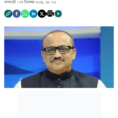
আপডেট :
০৭ ডিসেম্বর ২০২১, ২১: ০৬