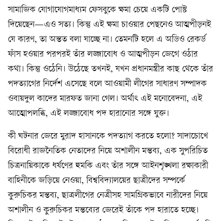
সামাজিক যোগাযোগমাধ্যম ফেসবুকে ক্ষমা চেয়ে একটি পোস্ট
দিয়েছেন—এও সত্য। কিন্তু এই ক্ষমা চাওয়ার পেছনেও আত্মপীড়নই
যে কারণ, তা অন্তত বলা যাচ্ছে না। তেমনটি হলে এ অডিও রেকর্ড
ফাঁস হওয়ার পরপরই তাঁর লজ্জাবোধ ও আত্মপীড়ন জেগে ওঠার
কথা। কিন্তু ওঠেনি। উঠেছে তখনই, যখন প্রধানমন্ত্রীর কাছ থেকে তাঁর
পদত্যাগের নির্দেশ এসেছে বলে আওয়ামী লীগের সাধারণ সম্পাদক
ওবায়দুল কাদের মারফত জানা গেল। অর্থাৎ এই মনোবেদনা, এই
আত্মোপলব্ধি, এই লজ্জাবোধ পদ হারানোর সঙ্গে যুক্ত।
কী ঘটনার জেরে মুরাদ হাসানকে পদত্যাগ করতে হলো? সাদাচোখে
বিরোধী রাজনৈতিক নেতাদের নিয়ে অশালীন মন্তব্য, এক সুপরিচিত
চিত্রনায়িকাকে ধর্ষণের হুমকি এবং তাঁর সঙ্গে আইনশৃঙ্খলা রক্ষাকারী
বাহিনীকে জড়িয়ে নেওয়া, বিশ্ববিদ্যালয়ের ছাত্রীদের সম্পর্কে
কুরুচিকর মন্তব্য, ছাত্রলীগের নেত্রীসহ সামগ্রিকভাবে নারীদের নিয়ে
অশালীন ও কুরুচিকর মন্তব্যের জেরেই তাঁকে পদ হারাতে হচ্ছে।