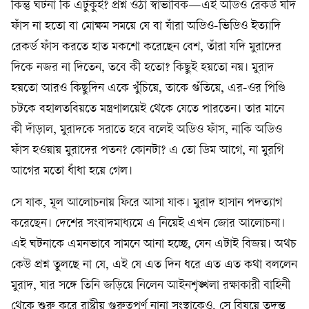
কিন্তু ঘটনা কি এটুকুই? প্রশ্ন ওঠা স্বাভাবিক—এই অডিও রেকর্ড যদি
ফাঁস না হতো বা মোক্ষম সময়ে যে বা যাঁরা অডিও-ভিডিও ইত্যাদি
রেকর্ড ফাঁস করতে হাত মকশো করেছেন বেশ, তাঁরা যদি মুরাদের
দিকে নজর না দিতেন, তবে কী হতো? কিছুই হয়তো নয়। মুরাদ
হয়তো আরও কিছুদিন একে খুঁচিয়ে, তাকে গুঁতিয়ে, এর-ওর পিণ্ডি
চটকে বহালতবিয়তে মন্ত্রণালয়েই থেকে যেতে পারতেন। তার মানে
কী দাঁড়াল, মুরাদকে সরাতে হবে বলেই অডিও ফাঁস, নাকি অডিও
ফাঁস হওয়ায় মুরাদের পতন? কোনটা? এ তো ডিম আগে, না মুরগি
আগের মতো ধাঁধা হয়ে গেল।
সে যাক, মূল আলোচনায় ফিরে আসা যাক। মুরাদ হাসান পদত্যাগ
করেছেন। দেশের সংবাদমাধ্যমে এ নিয়েই এখন জোর আলোচনা।
এই ঘটনাকে এমনভাবে সামনে আনা হচ্ছে, যেন এটাই বিজয়। অথচ
কেউ প্রশ্ন তুলছে না যে, এই যে এত দিন ধরে এত এত কথা বললেন
মুরাদ, যার সঙ্গে তিনি জড়িয়ে নিলেন আইনশৃঙ্খলা রক্ষাকারী বাহিনী
থেকে শুরু করে রাষ্ট্রীয় গুরুত্বপূর্ণ নানা সংস্থাকেও, সে বিষয়ে তদন্ত