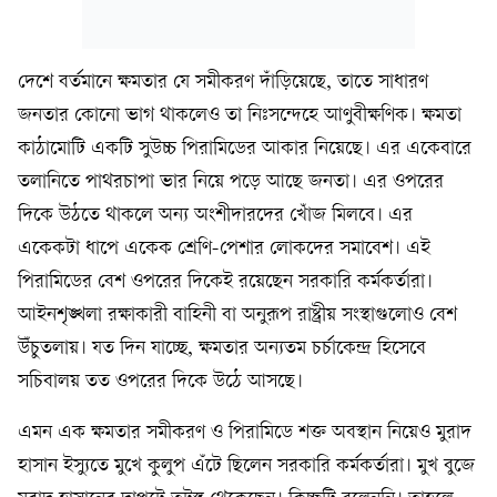
দেশে বর্তমানে ক্ষমতার যে সমীকরণ দাঁড়িয়েছে, তাতে সাধারণ
জনতার কোনো ভাগ থাকলেও তা নিঃসন্দেহে আণুবীক্ষণিক। ক্ষমতা
কাঠামোটি একটি সুউচ্চ পিরামিডের আকার নিয়েছে। এর একেবারে
তলানিতে পাথরচাপা ভার নিয়ে পড়ে আছে জনতা। এর ওপরের
দিকে উঠতে থাকলে অন্য অংশীদারদের খোঁজ মিলবে। এর
একেকটা ধাপে একেক শ্রেণি-পেশার লোকদের সমাবেশ। এই
পিরামিডের বেশ ওপরের দিকেই রয়েছেন সরকারি কর্মকর্তারা।
আইনশৃঙ্খলা রক্ষাকারী বাহিনী বা অনুরূপ রাষ্ট্রীয় সংস্থাগুলোও বেশ
উঁচুতলায়। যত দিন যাচ্ছে, ক্ষমতার অন্যতম চর্চাকেন্দ্র হিসেবে
সচিবালয় তত ওপরের দিকে উঠে আসছে।
এমন এক ক্ষমতার সমীকরণ ও পিরামিডে শক্ত অবস্থান নিয়েও মুরাদ
হাসান ইস্যুতে মুখে কুলুপ এঁটে ছিলেন সরকারি কর্মকর্তারা। মুখ বুজে