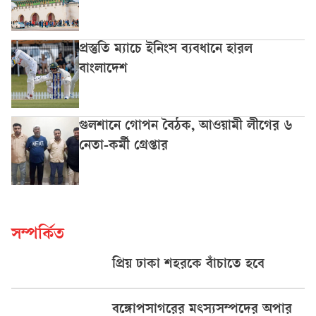
প্রস্তুতি ম্যাচে ইনিংস ব্যবধানে হারল
বাংলাদেশ
গুলশানে গোপন বৈঠক, আওয়ামী লীগের ৬
নেতা-কর্মী গ্রেপ্তার
সম্পর্কিত
প্রিয় ঢাকা শহরকে বাঁচাতে হবে
বঙ্গোপসাগরের মৎস্যসম্পদের অপার