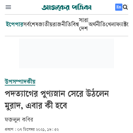
En
সারা
ইপেপার
সর্বশেষ
জাতীয়
রাজনীতি
বিশ্ব
অর্থনীতি
খেলা
ফ্যাক্টচ
দেশ
উপসম্পাদকীয়
পদত্যাগের পুণ্যস্নান সেরে উঠলেন
মুরাদ, এবার কী হবে
ফজলুল কবির
প্রকাশ :
০৭ ডিসেম্বর ২০২১, ১৮: ৫২