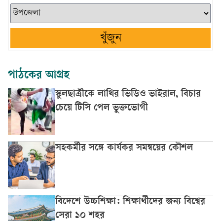
খুঁজুন
পাঠকের আগ্রহ
স্কুলছাত্রীকে লাথির ভিডিও ভাইরাল, বিচার
চেয়ে টিসি পেল ভুক্তভোগী
সহকর্মীর সঙ্গে কার্যকর সমন্বয়ের কৌশল
বিদেশে উচ্চশিক্ষা: শিক্ষার্থীদের জন্য বিশ্বের
সেরা ১০ শহর