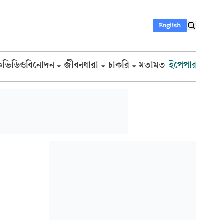
English
ক
ভিডিও
বিনোদন
জীবনধারা
চাকরি
মতামত
ইপেপার