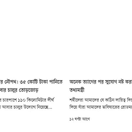
াকার নৌপথ: ৩৫ কোটি টাকা পানিতে
অনেক ত্যাগের পর সুযোগ নষ্ট করা
বার চালুর তোড়জোড়
তথ্যমন্ত্রী
র চারপাশে ১১০ কিলোমিটার দীর্ঘ
শহীদেরা আমাদের যে কঠিন দায়িত্ব দিয়
থ আবার চালুর উদ্যোগ নিয়েছে
দিয়ে যাঁরা আমাদের ভবিষ্যতের রোডম্
ু দেড় দশক আগে এই কাজ করে ব্যর্থ
দিয়ে গেছেন—সেই রোডম্যাপ অনুযায়ী
১২ ঘণ্টা আগে
ন সরকার। সেখানে ঢালা অর্থের প্রায়
চলতে হয়, তাহলে এত বালখিল্যতা নিয়ে
তে গিয়েছিল।
যাবে না...