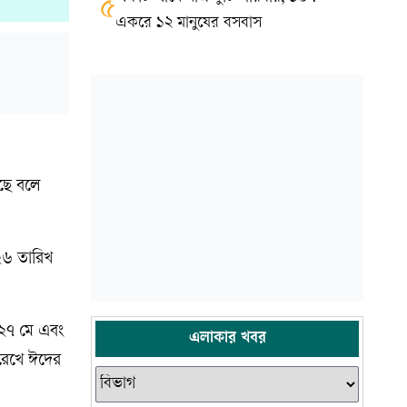
৫
একরে ১২ মানুষের বসবাস
েছে বলে
২৬ তারিখ
 ২৭ মে এবং
এলাকার খবর
রেখে ঈদের