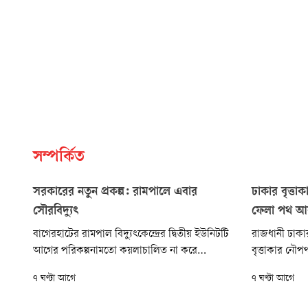
সম্পর্কিত
সরকারের নতুন প্রকল্প: রামপালে এবার
ঢাকার বৃত্ত
সৌরবিদ্যুৎ
ফেলা পথ আ
বাগেরহাটের রামপাল বিদ্যুৎকেন্দ্রের দ্বিতীয় ইউনিটটি
রাজধানী ঢাকা
আগের পরিকল্পনামতো কয়লাচালিত না করে
বৃত্তাকার নৌপ
সৌরবিদ্যুৎ প্রকল্প হিসেবে বাস্তবায়ন করতে চায়
সরকার। কিন্ত
৭ ঘণ্টা আগে
৭ ঘণ্টা আগে
সরকার। জ্বালানি ও খনিজ সম্পদ বিভাগ রামপালে
হয়েছিল তৎকালী
৪৪২ মেগাওয়াট ক্ষমতার গ্রিড-সংযুক্ত সৌরবিদ্যুৎকেন্দ্র
পুরোটাই পানি