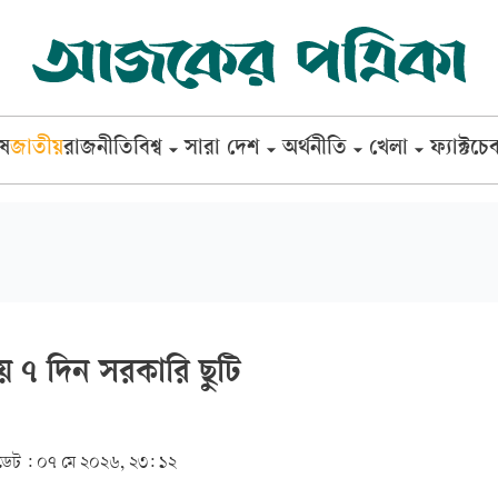
েষ
জাতীয়
রাজনীতি
বিশ্ব
সারা দেশ
অর্থনীতি
খেলা
ফ্যাক্টচে
য় ৭ দিন সরকারি ছুটি
েট :
০৭ মে ২০২৬, ২৩: ১২