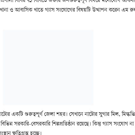
্রণালী বিধির ৭১ বিধিতে জরুরি জনগুরুত্বপূর্ণ বিষয়ে মনোযোগ আকর্ষ
খানা ও আবাসিক খাতে গ্যাস সংযোগের বিষয়টি উত্থাপন করেন এম রুহুল
নাটোর একটি গুরুত্বপূর্ণ জেলা শহর। সেখানে নাটোর সুগার মিল, মিল্কভ
িন্ন সরকারি-বেসরকারি শিল্পপ্রতিষ্ঠান রয়েছে। কিন্তু গ্যাস সংযোগ না
থান ক্ষতিগ্রস্ত হচ্ছে।