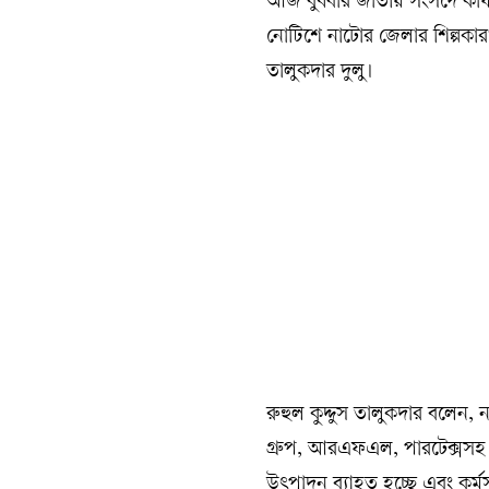
আজ বুধবার জাতীয় সংসদে কার্যপ
নোটিশে নাটোর জেলার শিল্পকার
তালুকদার দুলু।
রুহুল কুদ্দুস তালুকদার বলেন, 
গ্রুপ, আরএফএল, পারটেক্সসহ বিভ
উৎপাদন ব্যাহত হচ্ছে এবং কর্মসংস্