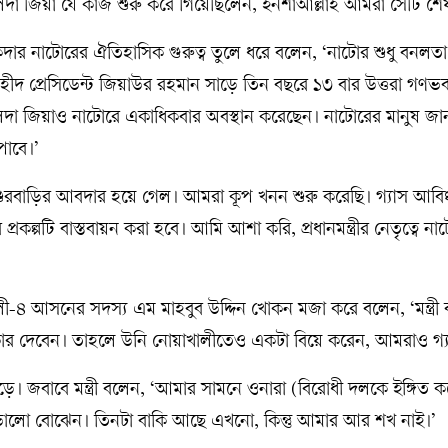
ালেদা জিয়া যে কাজ শুরু করে গিয়েছিলেন, ইনশাআল্লাহ আমরা সেটি শ
 তালুকদার নাটোরের ঐতিহাসিক গুরুত্ব তুলে ধরে বলেন, ‘নাটোর শুধু বনলত
ীদ প্রেসিডেন্ট জিয়াউর রহমান সাড়ে তিন বছরে ১৩ বার উত্তরা গণভ
লেদা জিয়াও নাটোরে একাধিকবার অবস্থান করেছেন। নাটোরের মানুষ 
পাবে।’
শ্বশুরবাড়ির আবদার হয়ে গেল। আমরা কূপ খনন শুরু করেছি। গ্যাস আবিষ
্রকল্পটি বাস্তবায়ন করা হবে। আমি আশা করি, প্রধানমন্ত্রীর নেতৃত্বে না
-৪ আসনের সদস্য এম মাহবুব উদ্দিন খোকন মজা করে বলেন, ‘মন্ত্রী
ধিকার দেবেন। তাহলে উনি নোয়াখালীতেও একটা বিয়ে করেন, আমরাও গ্য
। জবাবে মন্ত্রী বলেন, ‘আমার সামনে ওনারা (বিরোধী দলকে ইঙ্গিত ক
লো বোঝেন। তিনটা বাকি আছে এখনো, কিন্তু আমার আর শখ নাই।’