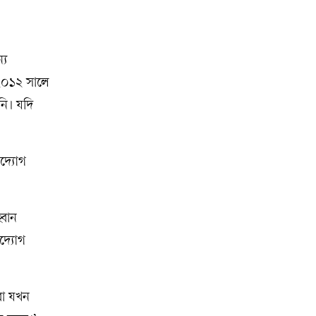
্য
 ২০১২ সালে
নি। যদি
উদ্যোগ
্বান
উদ্যোগ
রা যখন