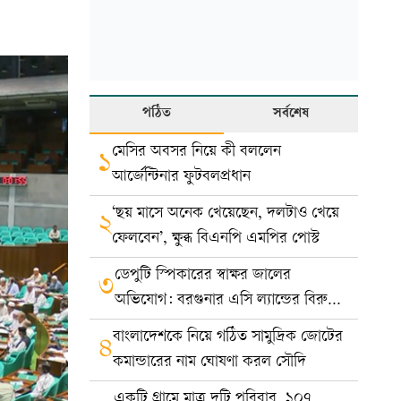
পঠিত
সর্বশেষ
মেসির অবসর নিয়ে কী বললেন
১
আর্জেন্টিনার ফুটবলপ্রধান
‘ছয় মাসে অনেক খেয়েছেন, দলটাও খেয়ে
২
ফেলবেন’, ক্ষুব্ধ বিএনপি এমপির পোস্ট
ডেপুটি স্পিকারের স্বাক্ষর জালের
৩
অভিযোগ: বরগুনার এসি ল্যান্ডের বিরুদ্ধে
মামলা
বাংলাদেশকে নিয়ে গঠিত সামুদ্রিক জোটের
৪
কমান্ডারের নাম ঘোষণা করল সৌদি
একটি গ্রামে মাত্র দুটি পরিবার, ১০৭