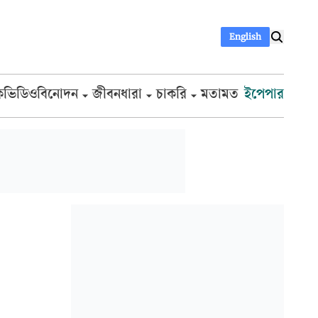
English
ক
ভিডিও
বিনোদন
জীবনধারা
চাকরি
মতামত
ইপেপার