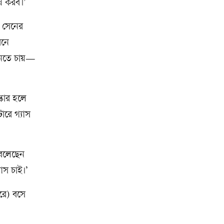
েষ করব।’
া সেনের
বনে
জানতে চায়—
্কার হলে
টোরে গ্যাস
 বলেছেন
াস চাই।’
রে) বসে