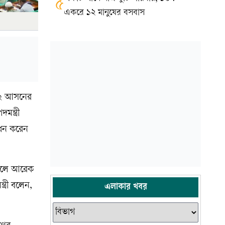
৫
একরে ১২ মানুষের বসবাস
র-২ আসনের
ন্ত্রী
োধন করেন
ানালে আরেক
ত্রী বলেন,
এলাকার খবর