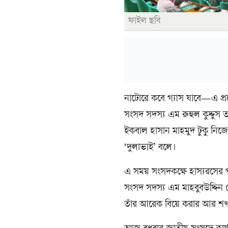
ফাইল ছবি
নাটোরে কবে গ্যাস যাবে—এ প্র
সংসদ সদস্য এম রুহুল কুদ্দুস তা
ইকবাল হাসান মাহমুদ টুকু নিজে
‘দুলাভাই’ বলে।
এ সময় সংসদকক্ষে হাস্যরসের প
সংসদ সদস্য এম মাহবুবউদ্দিন খো
তাঁর আরেক বিয়ে করার আর শখ