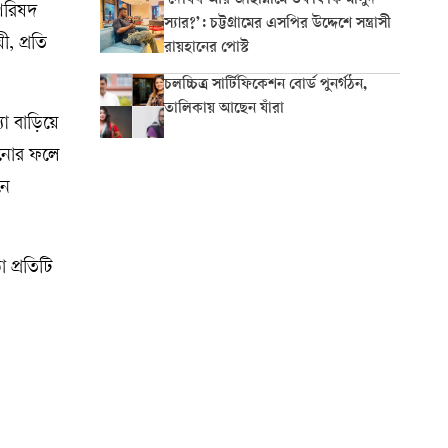
‘দোযখ আর জাহান্নামে তফাৎ কি মাসুদ
পরিষদ
স্যার?’: চট্টগ্রামের এসপির উদ্দেশে সন্ত্রাসী
, প্রতি
রায়হানের পোস্ট
চলচ্চিত্র সার্টিফিকেশন বোর্ড পুনর্গঠন,
তালিকায় আছেন যাঁরা
া বাড়িয়ে
ড়ানোর ফলে
নে
 প্রতিটি