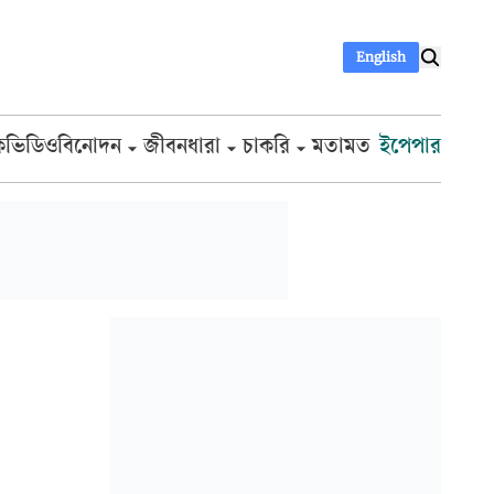
English
ক
ভিডিও
বিনোদন
জীবনধারা
চাকরি
মতামত
ইপেপার