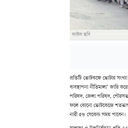
ফাইল ছবি
প্রতিটি ভোটকক্ষে ভোটার সংখ্যা 
ব্যবস্থাপনা নীতিমালা’ জারি 
পরিষদ, জেলা পরিষদ, পৌরসভা ও
ফলে কোনো ভোটকেন্দ্রে শতভা
নারী ৫৮ সেকেন্ড সময় পাবেন।