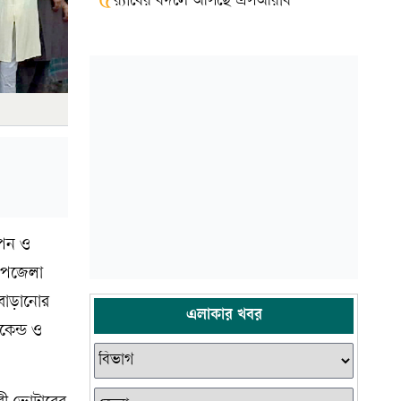
৫
র‍্যাবের বদলে আসছে এসআরবি
থাপন ও
 উপজেলা
 বাড়ানোর
এলাকার খবর
েন্ড ও