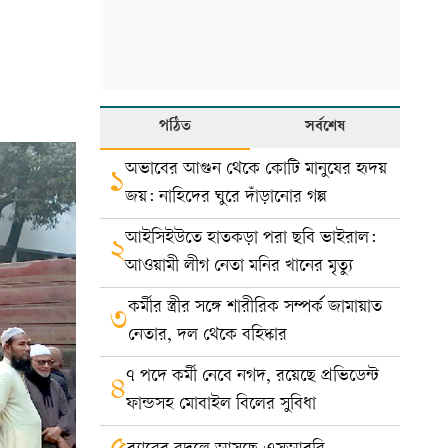
পঠিত
সর্বশেষ
অভাবের আগুন থেকে কোটি মানুষের হৃদয়
১
জয়: নাহিদের ঘুরে দাঁড়ানোর গল্প
আইসিইউতে হাতকড়া পরা ছবি ভাইরাল:
২
আওয়ামী লীগ নেতা মনির খানের মৃত্যু
কর্মীর স্ত্রীর সঙ্গে শারীরিক সম্পর্ক জামায়াত
৩
নেতার, দল থেকে বহিষ্কার
৭ পদে কর্মী নেবে নগদ, রয়েছে প্রভিডেন্ট
৪
ফান্ডসহ মোবাইল বিলের সুবিধা