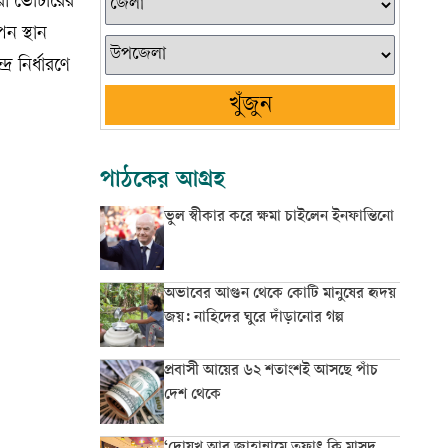
রী ভোটারের
ন স্থান
র নির্ধারণে
খুঁজুন
পাঠকের আগ্রহ
ভুল স্বীকার করে ক্ষমা চাইলেন ইনফান্তিনো
অভাবের আগুন থেকে কোটি মানুষের হৃদয়
জয়: নাহিদের ঘুরে দাঁড়ানোর গল্প
প্রবাসী আয়ের ৬২ শতাংশই আসছে পাঁচ
দেশ থেকে