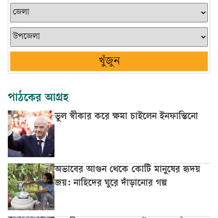
খুঁজুন
পাঠকের আগ্রহ
ভুল স্বীকার করে ক্ষমা চাইলেন ইনফান্তিনো
অভাবের আগুন থেকে কোটি মানুষের হৃদয়
জয়: নাহিদের ঘুরে দাঁড়ানোর গল্প