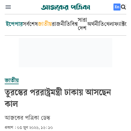
En
সারা
ইপেপার
সর্বশেষ
জাতীয়
রাজনীতি
বিশ্ব
অর্থনীতি
খেলা
ফ্যাক্টচ
দেশ
জাতীয়
তুরস্কের পররাষ্ট্রমন্ত্রী ঢাকায় আসছেন
কাল
আজকের পত্রিকা ডেস্ক­
প্রকাশ :
০৩ জুন ২০২৬, ১৬: ১০