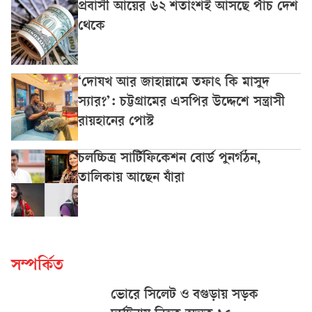
প্রবাসী আয়ের ৬২ শতাংশই আসছে পাঁচ দেশ
থেকে
‘দোযখ আর জাহান্নামে তফাৎ কি মাসুদ
স্যার?’: চট্টগ্রামের এসপির উদ্দেশে সন্ত্রাসী
রায়হানের পোস্ট
চলচ্চিত্র সার্টিফিকেশন বোর্ড পুনর্গঠন,
তালিকায় আছেন যাঁরা
সম্পর্কিত
ভোরে সিলেট ও বগুড়ায় সড়ক