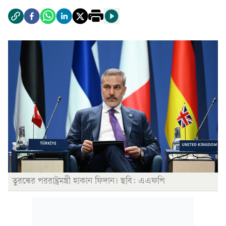
তুরস্কের পররাষ্ট্রমন্ত্রী হাকান ফিদান। ছবি: এএফপি