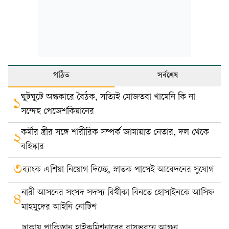
পঠিত
সর্বশেষ
ঘুটঘুটে অন্ধকারে বৈঠক, সত্যিই মোজতবা খামেনি কি না
১
সন্দেহ পেজেশকিয়ানের
কর্মীর স্ত্রীর সঙ্গে শারীরিক সম্পর্ক জামায়াত নেতার, দল থেকে
২
বহিষ্কার
৩
ব্যাংক এশিয়া নিয়োগ দিচ্ছে, স্নাতক পাসেই আবেদনের সুযোগ
নারী আসনের সংসদ সদস্য বিথীকা বিনতে হোসাইনকে আসিফ
৪
মাহমুদের আইনি নোটিশ
ঢাকায় পাকিস্তান হাইকমিশনারের বাসভবনে আগুন,