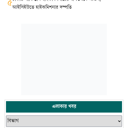
৫
আইসিইউতে হাইকমিশনার দম্পতি
এলাকার খবর