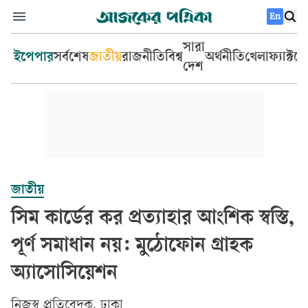
En
সারা
ইপেপার
সর্বশেষ
জাতীয়
রাজনীতি
বিশ্ব
অর্থনীতি
খেলা
ফ্যাক্টচ
দেশ
জাতীয়
সিম কার্ডের কর প্রত্যাহার আংশিক স্বস্তি,
পূর্ণ সমাধান নয়: মুঠোফোন গ্রাহক
অ্যাসোসিয়েশন
‎নিজস্ব প্রতিবেদক, ঢাকা‎