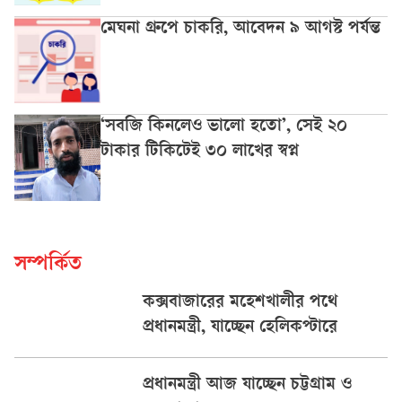
মেঘনা গ্রুপে চাকরি, আবেদন ৯ আগস্ট পর্যন্ত
‘সবজি কিনলেও ভালো হতো’, সেই ২০
টাকার টিকিটেই ৩০ লাখের স্বপ্ন
সম্পর্কিত
কক্সবাজারের মহেশখালীর পথে
প্রধানমন্ত্রী, যাচ্ছেন হেলিকপ্টারে
প্রধানমন্ত্রী আজ যাচ্ছেন চট্টগ্রাম ও