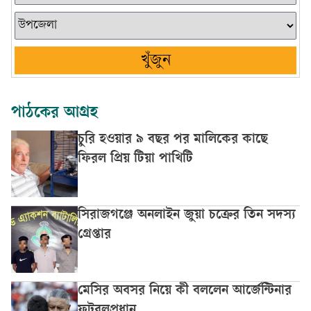
খুঁজুন
পাঠকের আগ্রহ
চুরি হওয়ার ৯ বছর পর মালিকের কাছে
ফিরল প্রিয় টিয়া পাখিটি
সিরাজগঞ্জে অনলাইন জুয়া চক্রের তিন সদস্য
গ্রেপ্তার
মেসির অবসর নিয়ে কী বললেন আর্জেন্টিনার
ফুটবলপ্রধান