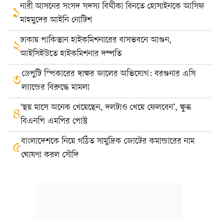
নারী আসনের সংসদ সদস্য বিথীকা বিনতে হোসাইনকে আসিফ
১
মাহমুদের আইনি নোটিশ
ঢাকায় পাকিস্তান হাইকমিশনারের বাসভবনে আগুন,
২
আইসিইউতে হাইকমিশনার দম্পতি
ডেপুটি স্পিকারের স্বাক্ষর জালের অভিযোগ: বরগুনার এসি
৩
ল্যান্ডের বিরুদ্ধে মামলা
‘ছয় মাসে অনেক খেয়েছেন, দলটাও খেয়ে ফেলবেন’, ক্ষুব্ধ
৪
বিএনপি এমপির পোস্ট
বাংলাদেশকে নিয়ে গঠিত সামুদ্রিক জোটের কমান্ডারের নাম
৫
ঘোষণা করল সৌদি