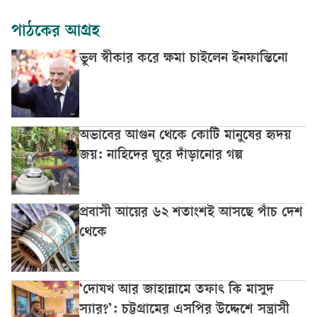
পাঠকের আগ্রহ
ভুল স্বীকার করে ক্ষমা চাইলেন ইনফান্তিনো
অভাবের আগুন থেকে কোটি মানুষের হৃদয়
জয়: নাহিদের ঘুরে দাঁড়ানোর গল্প
প্রবাসী আয়ের ৬২ শতাংশই আসছে পাঁচ দেশ
থেকে
‘দোযখ আর জাহান্নামে তফাৎ কি মাসুদ
স্যার?’: চট্টগ্রামের এসপির উদ্দেশে সন্ত্রাসী