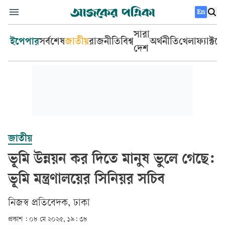
En
সারা
ইপেপার
সর্বশেষ
জাতীয়
রাজনীতি
বিশ্ব
অর্থনীতি
খেলা
ফ্যাক্টচ
দেশ
জাতীয়
ভূমি উন্নয়ন কর দিতে মানুষ ভুলে গেছে:
ভূমি মন্ত্রণালয়ের সিনিয়র সচিব
নিজস্ব প্রতিবেদক, ঢাকা
প্রকাশ :
০৮ মে ২০২৫, ১৯: ৩৮