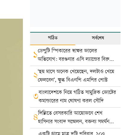
পঠিত
সর্বশেষ
ডেপুটি স্পিকারের স্বাক্ষর জালের
১
অভিযোগ: বরগুনার এসি ল্যান্ডের বিরুদ্ধে
মামলা
‘ছয় মাসে অনেক খেয়েছেন, দলটাও খেয়ে
২
ফেলবেন’, ক্ষুব্ধ বিএনপি এমপির পোস্ট
বাংলাদেশকে নিয়ে গঠিত সামুদ্রিক জোটের
৩
কমান্ডারের নাম ঘোষণা করল সৌদি
দিল্লিতে বেসরকারি আয়োজনে শেখ
৪
হাসিনার সংবাদ সম্মেলন, বক্তব্য সমর্থন
করে না সরকার: ভারত
একটি গ্রামে মাত্র দুটি পরিবার, ১০৭