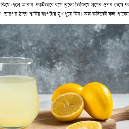
শুকিয়ে এলে আবার একইভাবে রসে তুলো ভিজিয়ে ব্রণের ওপর চেপে ধ
। তারপর ঠান্ডা পানির ঝাপটায় মুখ ধুয়ে নিন। অল্প কদিনেই ফল পাবেন