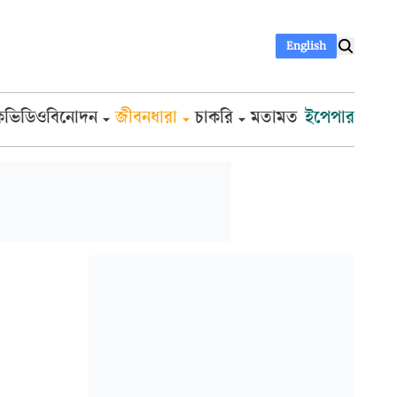
English
ক
ভিডিও
বিনোদন
জীবনধারা
চাকরি
মতামত
ইপেপার