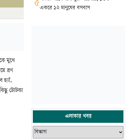
৫
একরে ১২ মানুষের বসবাস
কে মুখে
ে ব্রণ
হ্যাঁ,
কিছু টোটকা
এলাকার খবর