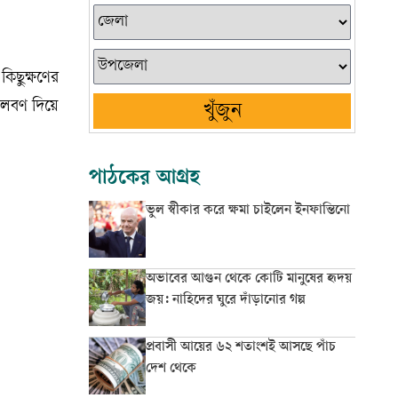
কিছুক্ষণের
য লবণ দিয়ে
খুঁজুন
পাঠকের আগ্রহ
ভুল স্বীকার করে ক্ষমা চাইলেন ইনফান্তিনো
অভাবের আগুন থেকে কোটি মানুষের হৃদয়
জয়: নাহিদের ঘুরে দাঁড়ানোর গল্প
প্রবাসী আয়ের ৬২ শতাংশই আসছে পাঁচ
দেশ থেকে