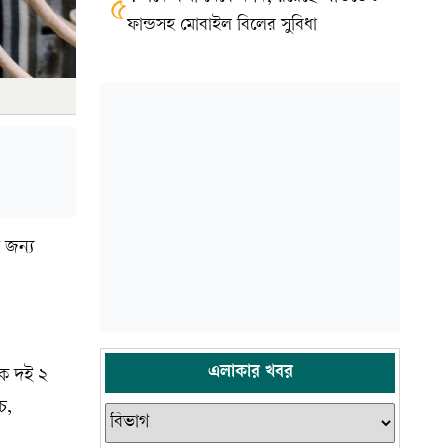
৫
ফান্ডসহ মোবাইল বিলের সুবিধা
 জন্য
এলাকার খবর
টক দই ২
চ,