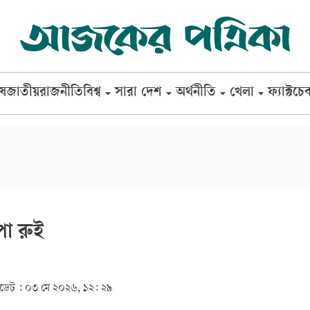
েষ
জাতীয়
রাজনীতি
বিশ্ব
সারা দেশ
অর্থনীতি
খেলা
ফ্যাক্টচে
া রুই
েট :
০৩ মে ২০২৬, ১২: ২৯