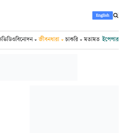
English
ক
ভিডিও
বিনোদন
জীবনধারা
চাকরি
মতামত
ইপেপার