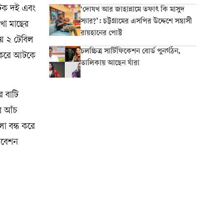
ো টক দই এবং
‘দোযখ আর জাহান্নামে তফাৎ কি মাসুদ
স্যার?’: চট্টগ্রামের এসপির উদ্দেশে সন্ত্রাসী
খা মাছের
রায়হানের পোস্ট
ে ২ টেবিল
চলচ্চিত্র সার্টিফিকেশন বোর্ড পুনর্গঠন,
ো করে আটকে
তালিকায় আছেন যাঁরা
র বাটি
র আঁচ
া বন্ধ করে
রিবেশন