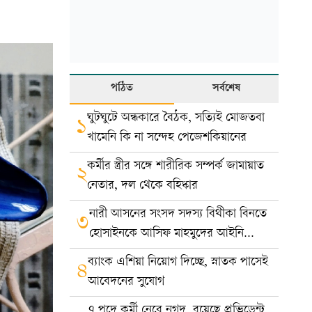
পঠিত
সর্বশেষ
ঘুটঘুটে অন্ধকারে বৈঠক, সত্যিই মোজতবা
১
খামেনি কি না সন্দেহ পেজেশকিয়ানের
কর্মীর স্ত্রীর সঙ্গে শারীরিক সম্পর্ক জামায়াত
২
নেতার, দল থেকে বহিষ্কার
নারী আসনের সংসদ সদস্য বিথীকা বিনতে
৩
হোসাইনকে আসিফ মাহমুদের আইনি
নোটিশ
ব্যাংক এশিয়া নিয়োগ দিচ্ছে, স্নাতক পাসেই
৪
আবেদনের সুযোগ
৭ পদে কর্মী নেবে নগদ, রয়েছে প্রভিডেন্ট