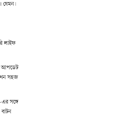
বে। যেমন:
রি লাইফ
ওর আপডেট
পকথন সহজ
–এর সঙ্গে
 বাটন