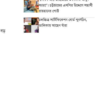
‘দোযখ আর জাহান্নামে তফাৎ কি মাসুদ
স্যার?’: চট্টগ্রামের এসপির উদ্দেশে সন্ত্রাসী
রায়হানের পোস্ট
চলচ্চিত্র সার্টিফিকেশন বোর্ড পুনর্গঠন,
তালিকায় আছেন যাঁরা
ো বড়