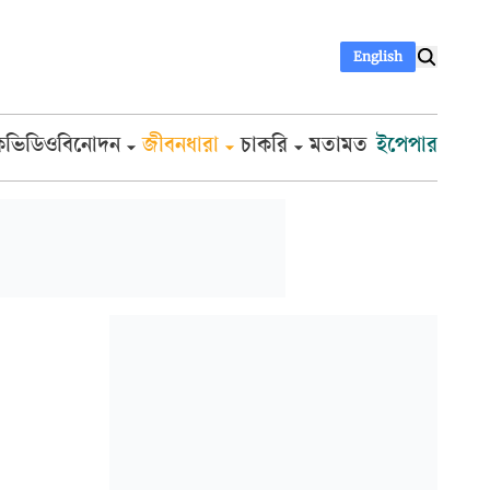
English
ক
ভিডিও
বিনোদন
জীবনধারা
চাকরি
মতামত
ইপেপার