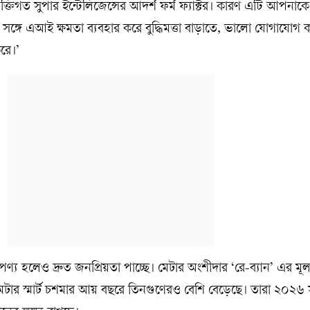
ক্তিগত সুপার ইন্টেলিজেন্সের আদর্শ ফর্ম ফ্যাক্টর। কারণ এটি আপনাকে 
্গে এআই ক্ষমতা ব্যবহার করে বুদ্ধিমত্তা বাড়াতে, ভালো যোগাযোগ কর
করে।’
পণ্য হলেও দ্রুত জনপ্রিয়তা পাচ্ছে। মেটার অংশীদার ‘রে-ব্যান’ এর মূল প
েটার স্মার্ট চশমার আয় বছরে তিনগুণেরও বেশি বেড়েছে। তারা ২০২৬