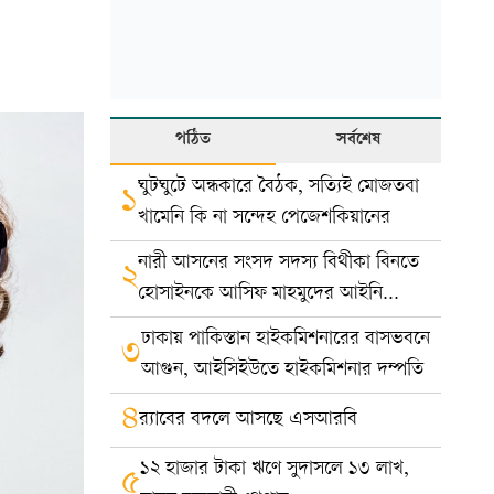
পঠিত
সর্বশেষ
ঘুটঘুটে অন্ধকারে বৈঠক, সত্যিই মোজতবা
১
খামেনি কি না সন্দেহ পেজেশকিয়ানের
নারী আসনের সংসদ সদস্য বিথীকা বিনতে
২
হোসাইনকে আসিফ মাহমুদের আইনি
নোটিশ
ঢাকায় পাকিস্তান হাইকমিশনারের বাসভবনে
৩
আগুন, আইসিইউতে হাইকমিশনার দম্পতি
৪
র‍্যাবের বদলে আসছে এসআরবি
১২ হাজার টাকা ঋণে সুদাসলে ১৩ লাখ,
৫