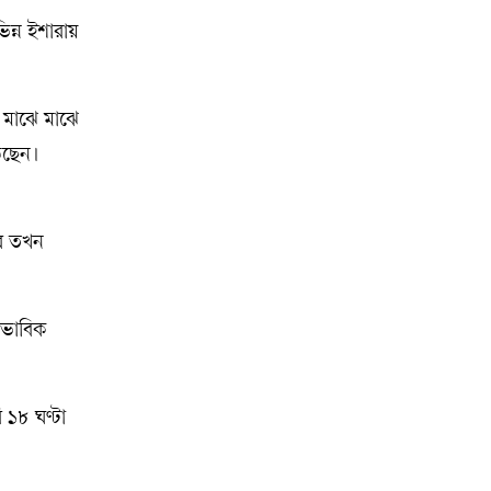
িন্ন ইশারায়
ি মাঝে মাঝে
ড়ছেন।
ার তখন
াভাবিক
ি ১৮ ঘণ্টা