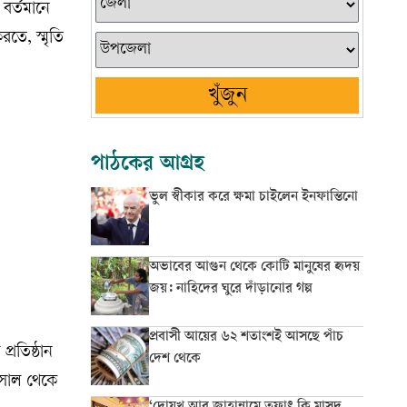
বর্তমানে
তে, স্মৃতি
খুঁজুন
পাঠকের আগ্রহ
ভুল স্বীকার করে ক্ষমা চাইলেন ইনফান্তিনো
অভাবের আগুন থেকে কোটি মানুষের হৃদয়
জয়: নাহিদের ঘুরে দাঁড়ানোর গল্প
প্রবাসী আয়ের ৬২ শতাংশই আসছে পাঁচ
্রতিষ্ঠান
দেশ থেকে
 সাল থেকে