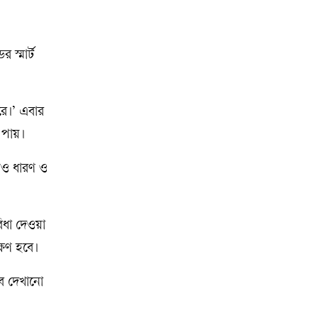
 স্মার্ট
রে।’ এবার
 পায়।
ডিও ধারণ ও
িধা দেওয়া
ষণ হবে।
েবে দেখানো