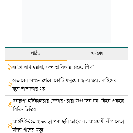
পঠিত
সর্বশেষ
১
ব্যাগে লাখ ইয়াবা, জব্দ তালিকায় ‘৪০০ পিস’
অভাবের আগুন থেকে কোটি মানুষের হৃদয় জয়: নাহিদের
২
ঘুরে দাঁড়ানোর গল্প
বনরূপা হর্টিকালচার সেন্টার: চারা উৎপাদন নয়, কিনে প্রকল্পে
৩
বিক্রি ডিডির
আইসিইউতে হাতকড়া পরা ছবি ভাইরাল: আওয়ামী লীগ নেতা
৪
মনির খানের মৃত্যু