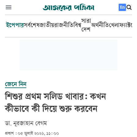
En
সারা
ইপেপার
সর্বশেষ
জাতীয়
রাজনীতি
বিশ্ব
অর্থনীতি
খেলা
ফ্যাক্টচ
দেশ
জেনে নিন
শিশুর প্রথম সলিড খাবার: কখন
কীভাবে কী দিয়ে শুরু করবেন
ডা. নূরজাহান বেগম
প্রকাশ :
০৫ জুলাই ২০২৬, ১১: ০০