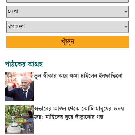
খুঁজুন
পাঠকের আগ্রহ
ভুল স্বীকার করে ক্ষমা চাইলেন ইনফান্তিনো
অভাবের আগুন থেকে কোটি মানুষের হৃদয়
জয়: নাহিদের ঘুরে দাঁড়ানোর গল্প