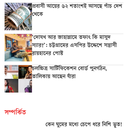
প্রবাসী আয়ের ৬২ শতাংশই আসছে পাঁচ দেশ
থেকে
‘দোযখ আর জাহান্নামে তফাৎ কি মাসুদ
স্যার?’: চট্টগ্রামের এসপির উদ্দেশে সন্ত্রাসী
রায়হানের পোস্ট
চলচ্চিত্র সার্টিফিকেশন বোর্ড পুনর্গঠন,
তালিকায় আছেন যাঁরা
সম্পর্কিত
কেন ঘুমের মধ্যে চেপে ধরে নিশি ভূত!