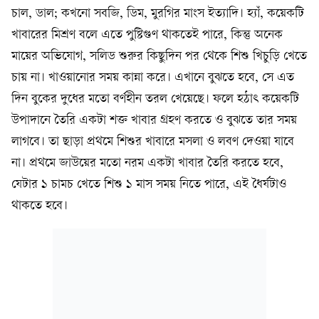
চাল, ডাল; কখনো সবজি, ডিম, মুরগির মাংস ইত্যাদি। হ্যাঁ, কয়েকটি
খাবারের মিশ্রণ বলে এতে পুষ্টিগুণ থাকতেই পারে, কিন্তু অনেক
মায়ের অভিযোগ, সলিড শুরুর কিছুদিন পর থেকে শিশু খিচুড়ি খেতে
চায় না। খাওয়ানোর সময় কান্না করে। এখানে বুঝতে হবে, সে এত
দিন বুকের দুধের মতো বর্ণহীন তরল খেয়েছে। ফলে হঠাৎ কয়েকটি
উপাদানে তৈরি একটা শক্ত খাবার গ্রহণ করতে ও বুঝতে তার সময়
লাগবে। তা ছাড়া প্রথমে শিশুর খাবারে মসলা ও লবণ দেওয়া যাবে
না। প্রথমে জাউয়ের মতো নরম একটা খাবার তৈরি করতে হবে,
যেটার ১ চামচ খেতে শিশু ১ মাস সময় নিতে পারে, এই ধৈর্যটাও
থাকতে হবে।