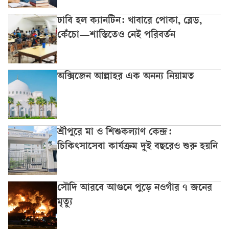
ঢাবি হল ক্যানটিন: খাবারে পোকা, ব্লেড,
কেঁচো—শাস্তিতেও নেই পরিবর্তন
অক্সিজেন আল্লাহর এক অনন্য নিয়ামত
শ্রীপুরে মা ও শিশুকল্যাণ কেন্দ্র:
চিকিৎসাসেবা কার্যক্রম দুই বছরেও শুরু হয়নি
সৌদি আরবে আগুনে পুড়ে নওগাঁর ৭ জনের
মৃত্যু