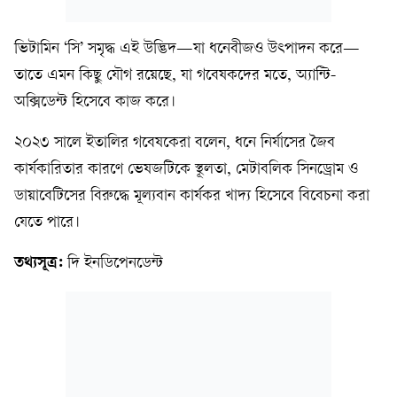
ভিটামিন ‘সি’ সমৃদ্ধ এই উদ্ভিদ—যা ধনেবীজও উৎপাদন করে—
তাতে এমন কিছু যৌগ রয়েছে, যা গবেষকদের মতে, অ্যান্টি-
অক্সিডেন্ট হিসেবে কাজ করে।
২০২৩ সালে ইতালির গবেষকেরা বলেন, ধনে নির্যাসের জৈব
কার্যকারিতার কারণে ভেষজটিকে স্থূলতা, মেটাবলিক সিনড্রোম ও
ডায়াবেটিসের বিরুদ্ধে মূল্যবান কার্যকর খাদ্য হিসেবে বিবেচনা করা
যেতে পারে।
তথ্যসূত্র:
দি ইনডিপেনডেন্ট