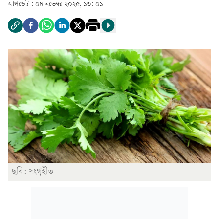
আপডেট :
০৮ নভেম্বর ২০২৫, ১৩: ০১
ছবি: সংগৃহীত