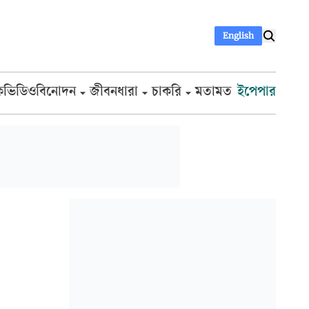
English
ক
ভিডিও
বিনোদন
জীবনধারা
চাকরি
মতামত
ইপেপার