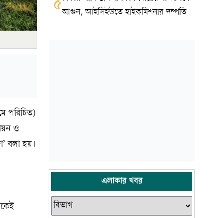
৫
আগুন, আইসিইউতে হাইকমিশনার দম্পতি
ামে পরিচিত)
সায়ন ও
জা’ বলা হয়।
এলাকার খবর
েকেই