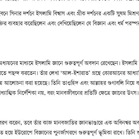
বনে সিনার দর্শনে ইসলামি বিশ্বাস এবং গ্রীক দর্শনের একটি সুষম মিশ্র
 যুক্তির ব্যবহার করেছিলেন এবং দেখিয়েছিলেন যে বিজ্ঞান এবং ধর্ম পরস্
য়নের মাধ্যমে ইসলামি জ্ঞানে গুরুত্বপূর্ণ অবদান রেখেছেন। ইসলামি ব
করতে পছন্দ করতেন। তাঁর লেখা ‘আল-ইশারাত’ গ্রন্থে কোরআনের আধ্যা
য়ে আলোচনা করা হয়েছে। তিনি তাওহিদ এবং আল্লাহর গুণাবলি নিয়ে ব্য
ত্মিক নির্দেশিকা নয়, বরং মানবজীবনের প্রতিটি ক্ষেত্রে জ্ঞানের উৎস।
ৃত্যুবরণ করেন, তবে তাঁর কাজ মানবজাতির জ্ঞানভাণ্ডারে এক অবিনশ্বর অ
য়ে ইউরোপে বিজ্ঞানের পুনর্জাগরণে গুরুত্বপূর্ণ ভূমিকা রাখে। তিনি শ