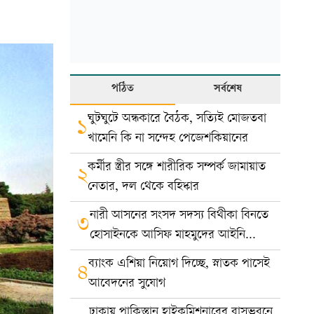
পঠিত
সর্বশেষ
ঘুটঘুটে অন্ধকারে বৈঠক, সত্যিই মোজতবা
১
খামেনি কি না সন্দেহ পেজেশকিয়ানের
কর্মীর স্ত্রীর সঙ্গে শারীরিক সম্পর্ক জামায়াত
২
নেতার, দল থেকে বহিষ্কার
নারী আসনের সংসদ সদস্য বিথীকা বিনতে
৩
হোসাইনকে আসিফ মাহমুদের আইনি
নোটিশ
ব্যাংক এশিয়া নিয়োগ দিচ্ছে, স্নাতক পাসেই
৪
আবেদনের সুযোগ
ঢাকায় পাকিস্তান হাইকমিশনারের বাসভবনে