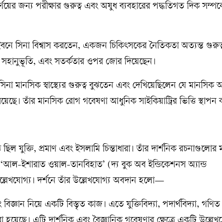
র জন্য পরীক্ষার গুরুত্ব এবং অষুধ ব্যবহারের পদ্ধতিগত দিক সম্পর্কে
বনে সিনা বিশ্বাস করতেন, একজন চিকিৎসকের নৈতিকতা অত্যন্ত গুরুত্বপ
 সহানুভূতি, এবং সতর্কতার ওপর জোর দিয়েছেন।
িনা মানসিক স্বাস্থ্যের গুরুত্ব বুঝতেন এবং দেখিয়েছিলেন যে মানসিক অব
্ক রয়েছে। তাঁর মানসিক রোগ গবেষণা আধুনিক সাইকিয়াট্রির ভিত্তি স্থাপন
তি ছিল যুক্তি, প্রমাণ এবং ইসলামি চিন্তাধারা। তাঁর দার্শনিক রচনাগুলোর
ং ‘আল-ইশারাত ওয়াল-তানবিহাত’ (দ্য বুক অব ইন্ডিকেশনস অ্যান্ড
লেখযোগ্য। দর্শনে তাঁর উল্লেখযোগ্য অবদান হলো—
ং বিজ্ঞান নিয়ে একটি বিস্তৃত কাজ। এতে যুক্তিবিদ্যা, পদার্থবিদ্যা, গণিত
হয়েছে। এটি দার্শনিক এবং বৈজ্ঞানিক গবেষণার ক্ষেত্রে একটি উল্লেখ