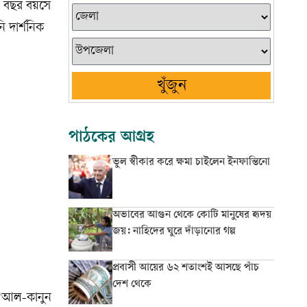
৬ বছর বয়সে
ি দার্শনিক
খুঁজুন
পাঠকের আগ্রহ
ভুল স্বীকার করে ক্ষমা চাইলেন ইনফান্তিনো
অভাবের আগুন থেকে কোটি মানুষের হৃদয়
জয়: নাহিদের ঘুরে দাঁড়ানোর গল্প
প্রবাসী আয়ের ৬২ শতাংশই আসছে পাঁচ
দেশ থেকে
থ ‘আল-কানুন