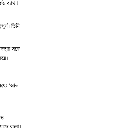
ও ব্যাখ্যা
ূর্ণ। তিনি
স্থার সঙ্গে
 করে।
 মধ্যে ‘আল-
 ও
যোগ্য রচনা।