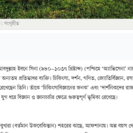
ি: সংগৃহীত
্লাহ ইবনে সিনা (৯৮০–১০৩৭ খ্রিষ্টাব্দ) (পশ্চিমে ‘অ্যাভিসেনা’ ন
্যতম প্রতিভাধর ব্যক্তি। চিকিৎসা, দর্শন, গণিত, জ্যোতির্বিজ্ঞান, র
রেখেছেন তিনি। তাঁকে ‘চিকিৎসাবিজ্ঞানের জনক’ এবং ‘দার্শনিকদের রা
ুগ ধরে বিজ্ঞান ও জ্ঞানচর্চার ক্ষেত্রে গুরুত্বপূর্ণ ভূমিকা রেখেছে।
্দে বুখারা (বর্তমান উজবেকিস্তান) শহরের কাছে, আফশানায়। অল্প বয়স থ