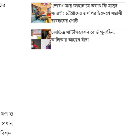
াঁর
‘দোযখ আর জাহান্নামে তফাৎ কি মাসুদ
স্যার?’: চট্টগ্রামের এসপির উদ্দেশে সন্ত্রাসী
রায়হানের পোস্ট
চলচ্চিত্র সার্টিফিকেশন বোর্ড পুনর্গঠন,
তালিকায় আছেন যাঁরা
ক্ষণ ও
প্রধান
 বিশদ