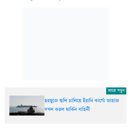
হরমুজে গুলি চালিয়ে ইরানি কার্গো জাহাজ
দখল করল মার্কিন বাহিনী