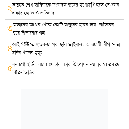
ভারতে শেখ হাসিনাকে সংবাদমাধ্যমের মুখোমুখি হতে দেওয়ায়
২
ঢাকার ক্ষোভ ও প্রতিবাদ
অভাবের আগুন থেকে কোটি মানুষের হৃদয় জয়: নাহিদের
৩
ঘুরে দাঁড়ানোর গল্প
আইসিইউতে হাতকড়া পরা ছবি ভাইরাল: আওয়ামী লীগ নেতা
৪
মনির খানের মৃত্যু
বনরূপা হর্টিকালচার সেন্টার: চারা উৎপাদন নয়, কিনে প্রকল্পে
৫
বিক্রি ডিডির