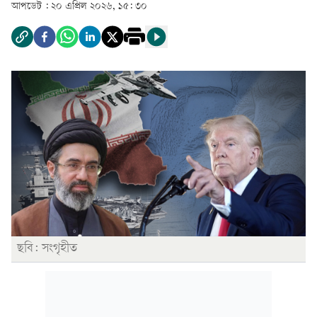
আপডেট :
২০ এপ্রিল ২০২৬, ১৫: ৩০
ছবি: সংগৃহীত