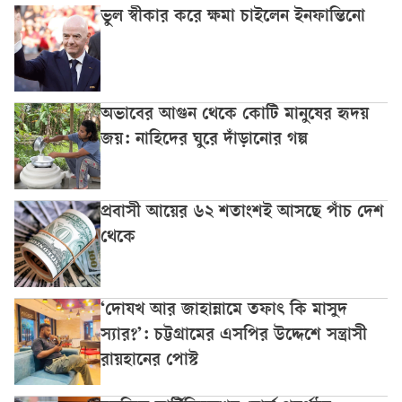
ভুল স্বীকার করে ক্ষমা চাইলেন ইনফান্তিনো
অভাবের আগুন থেকে কোটি মানুষের হৃদয়
জয়: নাহিদের ঘুরে দাঁড়ানোর গল্প
প্রবাসী আয়ের ৬২ শতাংশই আসছে পাঁচ দেশ
থেকে
‘দোযখ আর জাহান্নামে তফাৎ কি মাসুদ
স্যার?’: চট্টগ্রামের এসপির উদ্দেশে সন্ত্রাসী
রায়হানের পোস্ট