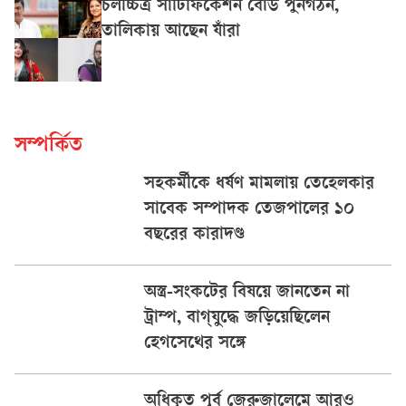
চলচ্চিত্র সার্টিফিকেশন বোর্ড পুনর্গঠন,
তালিকায় আছেন যাঁরা
সম্পর্কিত
সহকর্মীকে ধর্ষণ মামলায় তেহেলকার
সাবেক সম্পাদক তেজপালের ১০
বছরের কারাদণ্ড
অস্ত্র-সংকটের বিষয়ে জানতেন না
ট্রাম্প, বাগ্‌যুদ্ধে জড়িয়েছিলেন
হেগসেথের সঙ্গে
অধিকৃত পূর্ব জেরুজালেমে আরও