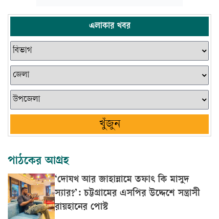
এলাকার খবর
খুঁজুন
পাঠকের আগ্রহ
‘দোযখ আর জাহান্নামে তফাৎ কি মাসুদ
স্যার?’: চট্টগ্রামের এসপির উদ্দেশে সন্ত্রাসী
রায়হানের পোস্ট