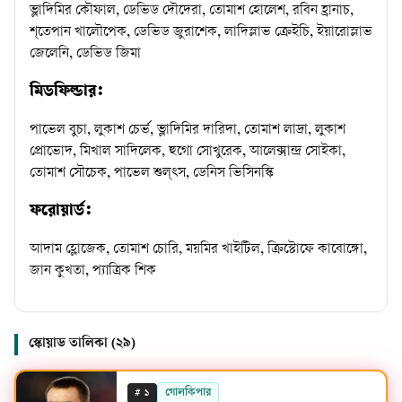
ভ্লাদিমির কৌফাল, ডেভিড দৌদেরা, তোমাশ হোলেশ, রবিন হ্রানাচ,
শ্তেপান খালৌপেক, ডেভিড জুরাশেক, লাদিস্লাভ ক্রেইচি, ইয়ারোস্লাভ
জেলেনি, ডেভিড জিমা
মিডফিল্ডার:
পাভেল বুচা, লুকাশ চের্ভ, ভ্লাদিমির দারিদা, তোমাশ লাদ্রা, লুকাশ
প্রোভোদ, মিখাল সাদিলেক, হুগো সোখুরেক, আলেক্সান্দ্র সোইকা,
তোমাশ সৌচেক, পাভেল শুল্ৎস, ডেনিস ভিসিনস্কি
ফরোয়ার্ড:
আদাম হ্লোজেক, তোমাশ চোরি, ময়মির খাইটিল, ক্রিস্টোফে কাবোঙ্গো,
জান কুখতা, প্যাত্রিক শিক
স্কোয়াড তালিকা (
২৯
)
#
গোলকিপার
১