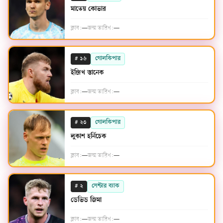
মাতেয় কোভার
ক্লাব:
—
জন্ম তারিখ:
—
#
গোলকিপার
১৬
ইন্দ্রিখ স্তানেক
ক্লাব:
—
জন্ম তারিখ:
—
#
গোলকিপার
২৩
লুকাশ হর্নিচেক
ক্লাব:
—
জন্ম তারিখ:
—
#
সেন্টার ব্যাক
২
ডেভিড জিমা
ক্লাব:
—
জন্ম তারিখ:
—