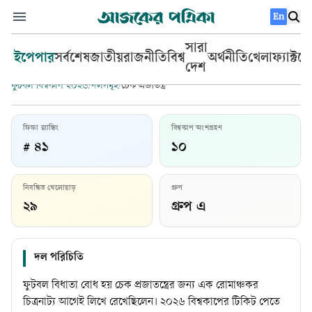
En
সারা
ইপেপার
সর্বশেষ
জাতীয়
রাজনীতি
বিশ্ব
অর্থনীতি
খেলা
ফ্যাক্টচ
দেশ
ফুটবল বিশ্বকাপ ২০২৬
/
দলসমূহ
/
চেক প্রজাতন্ত্র
ফিফা র‍্যাঙ্কিং
বিশ্বকাপ অংশগ্রহণ
# ৪১
১০
চেক প্রজাতন্ত্র
নিবন্ধিত খেলোয়াড়
গ্রুপ
প্রধান কোচ:
মিরোস্লাভ কোউবেক
২৯
গ্রুপ এ
দল পরিচিতি
ফুটবল বিধাতা বোধ হয় চেক প্রজাতন্ত্রের জন্য এক রোমাঞ্চকর
চিত্রনাট্য আগেই লিখে রেখেছিলেন। ২০২৬ বিশ্বকাপের টিকিট পেতে