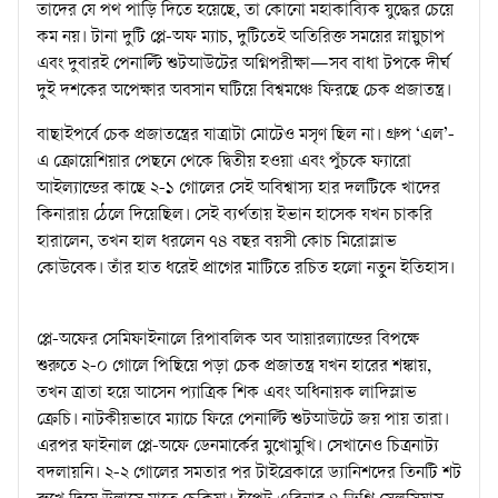
তাদের যে পথ পাড়ি দিতে হয়েছে, তা কোনো মহাকাব্যিক যুদ্ধের চেয়ে
কম নয়। টানা দুটি প্লে-অফ ম্যাচ, দুটিতেই অতিরিক্ত সময়ের স্নায়ুচাপ
এবং দুবারই পেনাল্টি শুটআউটের অগ্নিপরীক্ষা—সব বাধা টপকে দীর্ঘ
দুই দশকের অপেক্ষার অবসান ঘটিয়ে বিশ্বমঞ্চে ফিরছে চেক প্রজাতন্ত্র।
বাছাইপর্বে চেক প্রজাতন্ত্রের যাত্রাটা মোটেও মসৃণ ছিল না। গ্রুপ ‘এল’-
এ ক্রোয়েশিয়ার পেছনে থেকে দ্বিতীয় হওয়া এবং পুঁচকে ফ্যারো
আইল্যান্ডের কাছে ২-১ গোলের সেই অবিশ্বাস্য হার দলটিকে খাদের
কিনারায় ঠেলে দিয়েছিল। সেই ব্যর্থতায় ইভান হাসেক যখন চাকরি
হারালেন, তখন হাল ধরলেন ৭৪ বছর বয়সী কোচ মিরোস্লাভ
কোউবেক। তাঁর হাত ধরেই প্রাগের মাটিতে রচিত হলো নতুন ইতিহাস।
প্লে-অফের সেমিফাইনালে রিপাবলিক অব আয়ারল্যান্ডের বিপক্ষে
শুরুতে ২-০ গোলে পিছিয়ে পড়া চেক প্রজাতন্ত্র যখন হারের শঙ্কায়,
তখন ত্রাতা হয়ে আসেন প্যাত্রিক শিক এবং অধিনায়ক লাদিস্লাভ
ক্রেচি। নাটকীয়ভাবে ম্যাচে ফিরে পেনাল্টি শুটআউটে জয় পায় তারা।
এরপর ফাইনাল প্লে-অফে ডেনমার্কের মুখোমুখি। সেখানেও চিত্রনাট্য
বদলায়নি। ২-২ গোলের সমতার পর টাইব্রেকারে ড্যানিশদের তিনটি শট