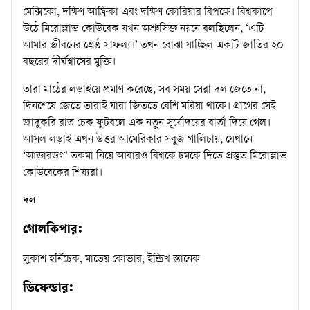
মেক্সিকো, দক্ষিণ আফ্রিকা এবং দক্ষিণ কোরিয়ার বিপক্ষে। বিশ্বকাপে
উঠে মিরোস্লাভ কোউবেক যখন অশ্রুসিক্ত নয়নে বলছিলেন, ‘এটি
আমার জীবনের শ্রেষ্ঠ সাফল্য।’ তখন বোঝা যাচ্ছিল একটি জাতির ২০
বছরের দীর্ঘশ্বাসের মুক্তি।
তারা মাঠের লড়াইয়ে প্রমাণ করেছে, সব সময় সেরা দল জেতে না,
দিনশেষে জেতে তারাই যারা জিততে বেশি মরিয়া থাকে। প্রাগের সেই
জাদুকরি রাত চেক ফুটবলে এক নতুন সূর্যোদয়ের বার্তা দিয়ে গেল।
আসল লড়াই এখন উত্তর আমেরিকার সবুজ গালিচায়, যেখানে
‘আন্ডারডগ’ তকমা নিয়ে আবারও বিশ্বকে চমকে দিতে প্রস্তুত মিরোস্লাভ
কোউবেকের শিষ্যরা।
দল
গোলকিপার:
লুকাশ হর্নিচেক, মাতেয় কোভার, ইন্দ্রিখ স্তানেক
ডিফেন্ডার: