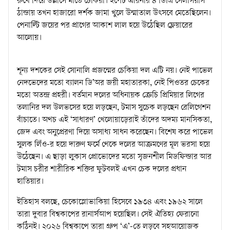
রুখে দিয়ে উল্লাসে মাতে চেকিয়া। ইপেট এরিনার ৪ ডিগ্রি সেলসিয়াস
ঠান্ডায় তখন হাজারো দর্শক জামা খুলে উন্মাতাল উৎসবে মেতেছিলেন।
পেনাল্টি জয়ের পর প্রাগের আকাশ লাল হয়ে উঠেছিল ফ্লেয়ারের
আলোয়।
শূন্য দশকের সেই সোনালি প্রজন্মের চেকিয়া দল এটি নয়। নেই পাভেল
নেদভেদের মতো ব্যালন ডি’অর জয়ী মহাতারকা, নেই পিওতর চেকের
মতো অতন্দ্র প্রহরী। বর্তমান দলের অধিনায়ক ক্রেচি প্রিমিয়ার লিগের
তলানির দল উলভসের হয়ে লড়ছেন, টমাস সুচেক লড়ছেন রেলিগেশন
বাঁচাতে। অথচ এই ‘সাধারণ’ খেলোয়াড়েরাই তাঁদের অদম্য মানসিকতা,
জেদ এবং অনুপ্রেরণা দিয়ে অসাধ্য সাধন করেছেন। বিশেষ করে পাভেল
সুলক লিঁও-র হয়ে দারুণ ফর্মে থেকে দলের আক্রমণের মূল ভরসা হয়ে
উঠেছেন। এ ছাড়া লুকাস প্রোভোদের মতো সৃজনশীল মিডফিল্ডার আর
টমাস চরীর শারীরিক শক্তির ফুটবলই এখন চেক দলের প্রধান
হাতিয়ার।
ইতিহাস বলছে, চেকোস্লোভাকিয়া হিসেবে ১৯৩৪ এবং ১৯৬২ সালে
তারা দুবার বিশ্বকাপের রানার্সআপ হয়েছিল। সেই ঐতিহ্য ফেরানো
কঠিনই। ২০২৬ বিশ্বকাপে তারা গ্রুপ ‘এ’-তে লড়বে সহআয়োজক