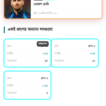
তোমাশ চোরি
ক্লাব:
—
জন্ম তারিখ:
—
একই গ্রুপের অন্যান্য দলগুলো
মেক্সিকো
দক্ষিণ কোরিয়া
আয়োজক
গ্রুপ
গ্রুপ এ
গ্রুপ
গ্রুপ এ
র‍্যাঙ্কিং
#
১৩
র‍্যাঙ্কিং
#
২২
অংশগ্রহণ
১৮
অংশগ্রহণ
১২
দক্ষিণ আফ্রিকা
গ্রুপ
গ্রুপ এ
র‍্যাঙ্কিং
#
৬১
অংশগ্রহণ
৪