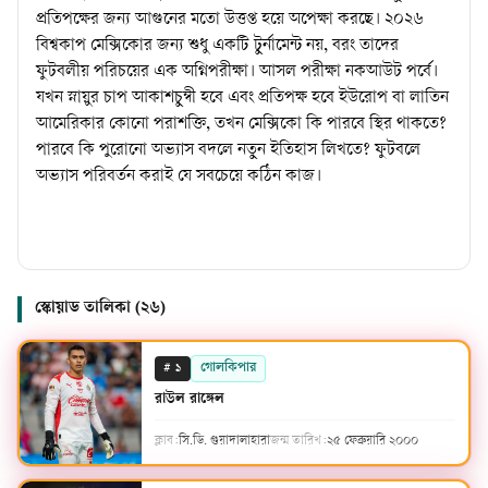
প্রতিপক্ষের জন্য আগুনের মতো উত্তপ্ত হয়ে অপেক্ষা করছে। ২০২৬
বিশ্বকাপ মেক্সিকোর জন্য শুধু একটি টুর্নামেন্ট নয়, বরং তাদের
ফুটবলীয় পরিচয়ের এক অগ্নিপরীক্ষা। আসল পরীক্ষা নকআউট পর্বে।
যখন স্নায়ুর চাপ আকাশচুম্বী হবে এবং প্রতিপক্ষ হবে ইউরোপ বা লাতিন
আমেরিকার কোনো পরাশক্তি, তখন মেক্সিকো কি পারবে স্থির থাকতে?
পারবে কি পুরোনো অভ্যাস বদলে নতুন ইতিহাস লিখতে? ফুটবলে
অভ্যাস পরিবর্তন করাই যে সবচেয়ে কঠিন কাজ।
স্কোয়াড তালিকা (
২৬
)
#
গোলকিপার
১
রাউল রাঙ্গেল
ক্লাব:
সি.ডি. গুয়াদালাহারা
জন্ম তারিখ:
২৫ ফেব্রুয়ারি ২০০০