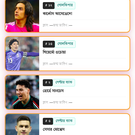
#
গোলকিপার
১২
কার্লোস আসেভেদো
ক্লাব:
—
জন্ম তারিখ:
—
#
গোলকিপার
১৩
গিয়ের্মো ওচোয়া
ক্লাব:
—
জন্ম তারিখ:
—
#
সেন্টার ব্যাক
২
হোর্হে সানচেস
ক্লাব:
—
জন্ম তারিখ:
—
#
সেন্টার ব্যাক
৩
সেসার মোন্তেস