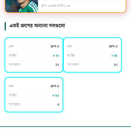
ক্লাব:
—
জন্ম তারিখ:
—
একই গ্রুপের অন্যান্য দলগুলো
দক্ষিণ কোরিয়া
চেক প্রজাতন্ত্র
গ্রুপ
গ্রুপ এ
গ্রুপ
গ্রুপ এ
র‍্যাঙ্কিং
#
২২
র‍্যাঙ্কিং
#
৪১
অংশগ্রহণ
১২
অংশগ্রহণ
১০
দক্ষিণ আফ্রিকা
গ্রুপ
গ্রুপ এ
র‍্যাঙ্কিং
#
৬১
অংশগ্রহণ
৪