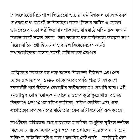
গোলপোস্টের নিচে থাকা গিয়েরমো ওচোয়া ষষ্ঠ বিশ্বকাপ খেলে অবসর
নেওয়ার কথা আগেই জানিয়েছেন। রক্ষণে সিজার মন্টেস ও হোহান
ভাসকেসের মতো পরীক্ষিত নাম থাকলেও মাঝমাঠে অধিনায়ক এদসন
আলভারেসই দলের ভরসা। তবে সবচেয়ে বড় অনিশ্চয়তা আক্রমণভাগ
নিয়ে। সান্তিয়াগো হিমেনেস ও রাউল হিমেনেসদের ফর্মের
অধারাবাহিকতা অনেক সময়ই মেক্সিকোকে ভোগায়।
মেক্সিকোর সবচেয়ে বড় শত্রু তাদের নিজেদের ইতিহাস এবং শেষ
ষোলোর অভিশাপ। ১৯৯৪ থেকে ২০২২ পর্যন্ত প্রতিটি বিশ্বকাপে
নকআউট পর্বে উঠলেও কোয়ার্টার ফাইনালের মুখ দেখেনি তারা। এই
মনস্তাত্ত্বিক বোঝা মেক্সিকান খেলোয়াড়দের কুরে কুরে খায়। ২০২৬
বিশ্বকাপে গ্রুপ ‘এ’তে দক্ষিণ আফ্রিকা, দক্ষিণ কোরিয়া এবং চেক
প্রজাতন্ত্রের বিপক্ষে ঘরের মাঠে তারা ফেবারিট হিসেবেই শুরু করবে।
আগুইরের অভিজ্ঞতা আর রাফায়েল মার্কেসের আধুনিক ফুটবল দর্শনের
মিশেলে মেক্সিকো এবার নতুন করে স্বপ্ন দেখছে। নিজেদের মাটি, চেনা
কন্ডিশন, লজিস্টিক সুবিধা আর গ্যালারির সেই গর্জন—সবকিছুই যেন