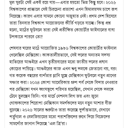
মূল সুরটা সেই একই রয়ে যায়—এবার হয়তো ভিন্ন কিছু হবে। ২০২৬
বিশ্বকাপের প্রাক্কালে সেই চিরচেনা প্রত্যাশা এখন হিমালয়সম চাপে রূপ
নিয়েছে। কারণ এবার সামনে কোনো অজুহাত নেই। প্রথম দেশ হিসেবে
তারা তিনবার বিশ্বকাপ আয়োজনের কীর্তি গড়তে যাচ্ছে। কিন্তু প্রশ্ন
হলো, মাঠের ফুটবলে তারা সেই প্রতীক্ষিত কোয়ার্টার ফাইনালের বাধা
টপকাতে পারবে তো?
শেষবার ঘরের মাঠে আয়োজিত ১৯৮৬ বিশ্বকাপের কোয়ার্টার ফাইনাল
খেলেছিল মেক্সিকো। কাকতালীয়ভাবে, সেই দলের অন্যতম সদস্য
হাভিয়ের আগুইরে এখন তৃতীয়বারের মতো জাতীয় দলের প্রধান
কোচের দায়িত্বে। আগুইরের কাজ এখন শুধু দলকে জেতানো নয়, বরং
গত কয়েক বছরের ব্যর্থতার গ্লানি মুছে মেক্সিকান ফুটবলে নতুন প্রাণের
সঞ্চার করা। ২০২৪ কোপা আমেরিকায় গ্রুপ পর্ব থেকে বিদায় নেওয়ার
পর মেক্সিকো যখন ধ্বংসস্তূপে পরিণত হয়েছিল, সেখান থেকে দলকে
টেনে তুলছেন তিনি। গত মার্চে নেশনস লিগ জয় এবং জুনে
গোল্ডকাপের শিরোপা মেক্সিকান সমর্থকদের মনে নতুন আশার বীজ
বুনেছে। ২০২৬ সালের শুরুটাও তারা করেছে দুর্দান্তভাবে, যেখানে
পর্তুগাল ও বেলজিয়ামের মতো পরাশক্তিদের রুখে দিয়ে নিজেদের
সামর্থ্যের জানান দিয়েছে ‘এল ত্রি’রা।