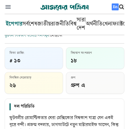
En
সারা
ইপেপার
সর্বশেষ
জাতীয়
রাজনীতি
বিশ্ব
অর্থনীতি
খেলা
ফ্যাক্টচ
দেশ
ফুটবল বিশ্বকাপ ২০২৬
/
দলসমূহ
/
মেক্সিকো
ফিফা র‍্যাঙ্কিং
বিশ্বকাপ অংশগ্রহণ
# ১৩
১৮
মেক্সিকো
নিবন্ধিত খেলোয়াড়
গ্রুপ
প্রধান কোচ:
হাভিয়ের আগুইরে
২৬
গ্রুপ এ
দল পরিচিতি
ফুটবলীয় রোমান্টিকতায় ঘেরা মেক্সিকোর বিশ্বকাপ যাত্রা যেন একই
বৃত্তে বন্দী। প্রজন্ম বদলায়, ডাগআউটে নতুন মাস্টারমাইন্ড আসেন, কিন্তু