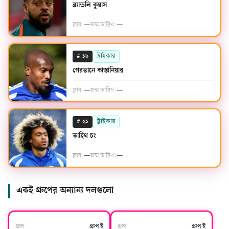
ব্র্যান্ডলি কুয়াস
ক্লাব:
—
জন্ম তারিখ:
—
#
স্ট্রাইকার
১৯
গেরভানে কাস্তানিয়ার
ক্লাব:
—
জন্ম তারিখ:
—
#
স্ট্রাইকার
২১
তাহিথ চং
ক্লাব:
—
জন্ম তারিখ:
—
একই গ্রুপের অন্যান্য দলগুলো
জার্মানি
ইকুয়েডর
গ্রুপ
গ্রুপ ই
গ্রুপ
গ্রুপ ই