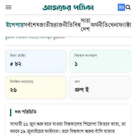
En
সারা
ইপেপার
সর্বশেষ
জাতীয়
রাজনীতি
বিশ্ব
অর্থনীতি
খেলা
ফ্যাক্টচ
দেশ
ফুটবল বিশ্বকাপ ২০২৬
/
দলসমূহ
/
কুরাসাও
ফিফা র‍্যাঙ্কিং
বিশ্বকাপ অংশগ্রহণ
# ৮২
১
কুরাসাও
নিবন্ধিত খেলোয়াড়
গ্রুপ
প্রধান কোচ:
ডিক অ্যাডভোকাট
২৬
গ্রুপ ই
দল পরিচিতি
আগামী ১১ জুন শুরু হতে যাওয়া বিশ্বকাপের শিরোপা জিতবে কারা, তা
বলবে ১৯ জুলাইয়ের ফাইনাল। তবে বিশ্বকাপ শুরুর বাঁশি বাজার