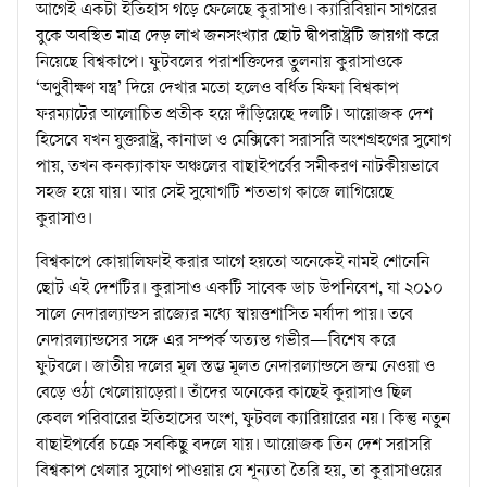
আগেই একটা ইতিহাস গড়ে ফেলেছে কুরাসাও। ক্যারিবিয়ান সাগরের
বুকে অবস্থিত মাত্র দেড় লাখ জনসংখ্যার ছোট দ্বীপরাষ্ট্রটি জায়গা করে
নিয়েছে বিশ্বকাপে। ফুটবলের পরাশক্তিদের তুলনায় কুরাসাওকে
‘অণুবীক্ষণ যন্ত্র’ দিয়ে দেখার মতো হলেও বর্ধিত ফিফা বিশ্বকাপ
ফরম্যাটের আলোচিত প্রতীক হয়ে দাঁড়িয়েছে দলটি। আয়োজক দেশ
হিসেবে যখন যুক্তরাষ্ট্র, কানাডা ও মেক্সিকো সরাসরি অংশগ্রহণের সুযোগ
পায়, তখন কনক্যাকাফ অঞ্চলের বাছাইপর্বের সমীকরণ নাটকীয়ভাবে
সহজ হয়ে যায়। আর সেই সুযোগটি শতভাগ কাজে লাগিয়েছে
কুরাসাও।
বিশ্বকাপে কোয়ালিফাই করার আগে হয়তো অনেকেই নামই শোনেনি
ছোট এই দেশটির। কুরাসাও একটি সাবেক ডাচ উপনিবেশ, যা ২০১০
সালে নেদারল্যান্ডস রাজ্যের মধ্যে স্বায়ত্তশাসিত মর্যাদা পায়। তবে
নেদারল্যান্ডসের সঙ্গে এর সম্পর্ক অত্যন্ত গভীর—বিশেষ করে
ফুটবলে। জাতীয় দলের মূল স্তম্ভ মূলত নেদারল্যান্ডসে জন্ম নেওয়া ও
বেড়ে ওঠা খেলোয়াড়েরা। তাঁদের অনেকের কাছেই কুরাসাও ছিল
কেবল পরিবারের ইতিহাসের অংশ, ফুটবল ক্যারিয়ারের নয়। কিন্তু নতুন
বাছাইপর্বের চক্রে সবকিছু বদলে যায়। আয়োজক তিন দেশ সরাসরি
বিশ্বকাপ খেলার সুযোগ পাওয়ায় যে শূন্যতা তৈরি হয়, তা কুরাসাওয়ের