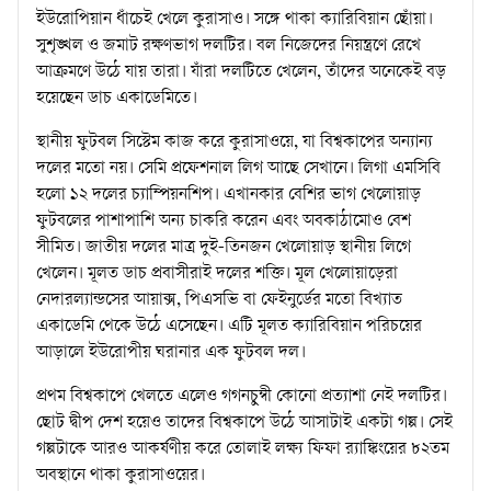
ইউরোপিয়ান ধাঁচেই খেলে কুরাসাও। সঙ্গে থাকা ক্যারিবিয়ান ছোঁয়া।
সুশৃঙ্খল ও জমাট রক্ষণভাগ দলটির। বল নিজেদের নিয়ন্ত্রণে রেখে
আক্রমণে উঠে যায় তারা। যাঁরা দলটিতে খেলেন, তাঁদের অনেকেই বড়
হয়েছেন ডাচ একাডেমিতে।
স্থানীয় ফুটবল সিস্টেম কাজ করে কুরাসাওয়ে, যা বিশ্বকাপের অন্যান্য
দলের মতো নয়। সেমি প্রফেশনাল লিগ আছে সেখানে। লিগা এমসিবি
হলো ১২ দলের চ্যাম্পিয়নশিপ। এখানকার বেশির ভাগ খেলোয়াড়
ফুটবলের পাশাপাশি অন্য চাকরি করেন এবং অবকাঠামোও বেশ
সীমিত। জাতীয় দলের মাত্র দুই-তিনজন খেলোয়াড় স্থানীয় লিগে
খেলেন। মূলত ডাচ প্রবাসীরাই দলের শক্তি। মূল খেলোয়াড়েরা
নেদারল্যান্ডসের আয়াক্স, পিএসভি বা ফেইনুর্ডের মতো বিখ্যাত
একাডেমি থেকে উঠে এসেছেন। এটি মূলত ক্যারিবিয়ান পরিচয়ের
আড়ালে ইউরোপীয় ঘরানার এক ফুটবল দল।
প্রথম বিশ্বকাপে খেলতে এলেও গগনচুম্বী কোনো প্রত্যাশা নেই দলটির।
ছোট দ্বীপ দেশ হয়েও তাদের বিশ্বকাপে উঠে আসাটাই একটা গল্প। সেই
গল্পটাকে আরও আকর্ষণীয় করে তোলাই লক্ষ্য ফিফা র‍্যাঙ্কিংয়ের ৮২তম
অবস্থানে থাকা কুরাসাওয়ের।