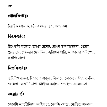
দল
গোলকিপার:
টায়রিক বোডাক, ট্রেভর ডোরনবুশ, এলয় রুম
ডিফেন্ডার:
রিশেডলি বাজোর, জশুয়া ব্রেনেট, রোশন ভান আইজমা, শেরেল
ফ্লোরানুস, ডেভেরন ফোনভিল, জুরিয়েন গারি, আরমান্দো ওবিস্পো,
শুরান্দি সাম্বো
মিডফিল্ডার:
জুনিনিও বাকুনা, লিয়ান্দ্রো বাকুনা, লিভানো কোমেনেনসিয়া, কেভিন
ফেলিদা, আর্জানি মার্থা, টাইরিস নসলিন, গডফ্রিড রোমেরাতো
ফরোয়ার্ড:
জেরেমি অ্যান্টোনিসে, তাহিথ চং, কেনজি গোরে, সোন্তিয়ে হানসেন,