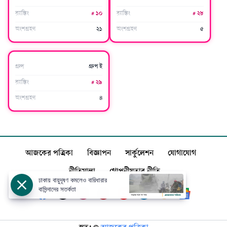
র‍্যাঙ্কিং
#
১০
র‍্যাঙ্কিং
#
২৮
অংশগ্রহণ
২১
অংশগ্রহণ
৫
আইভরি কোস্ট
গ্রুপ
গ্রুপ ই
র‍্যাঙ্কিং
#
২৯
অংশগ্রহণ
৪
আজকের পত্রিকা
বিজ্ঞাপন
সার্কুলেশন
যোগাযোগ
নীতিমালা
গোপনীয়তার নীতি
ঢাকায় বায়ুদূষণ কমলেও বারিধারার
বাসিন্দাদের সতর্কতা