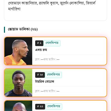
গেরভানে কাস্তানিয়ার, ব্র্যান্ডলি কুয়াস, জুর্গেন লোকাদিয়া, জিয়ার্ল
মার্গারিথা
স্কোয়াড তালিকা (
২৬
)
#
গোলকিপার
১
এলয় রুম
ক্লাব:
—
জন্ম তারিখ:
—
#
গোলকিপার
২৫
টায়রিক বোডাক
ক্লাব:
—
জন্ম তারিখ:
—
#
গোলকিপার
২৬