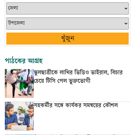
খুঁজুন
পাঠকের আগ্রহ
স্কুলছাত্রীকে লাথির ভিডিও ভাইরাল, বিচার
চেয়ে টিসি পেল ভুক্তভোগী
সহকর্মীর সঙ্গে কার্যকর সমন্বয়ের কৌশল