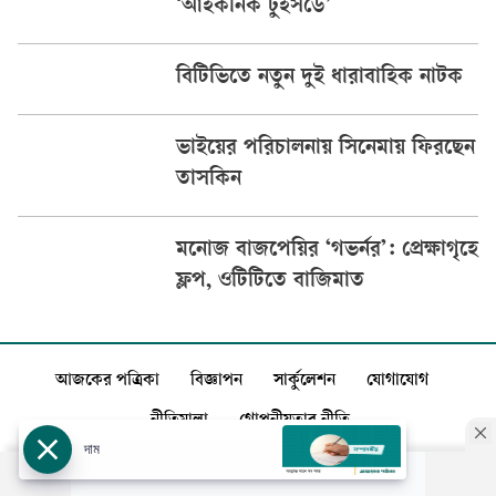
‘আইকনিক টুইসডে’
বিটিভিতে নতুন দুই ধারাবাহিক নাটক
ভাইয়ের পরিচালনায় সিনেমায় ফিরছেন
তাসকিন
মনোজ বাজপেয়ির ‘গভর্নর’: প্রেক্ষাগৃহে
ফ্লপ, ওটিটিতে বাজিমাত
আজকের পত্রিকা
বিজ্ঞাপন
সার্কুলেশন
যোগাযোগ
নীতিমালা
গোপনীয়তার নীতি
দাম