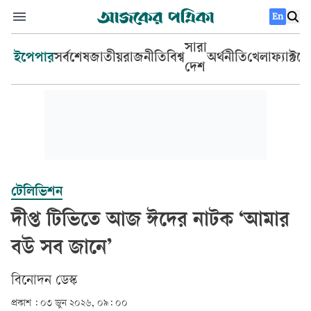
En
সারা
ইপেপার
সর্বশেষ
জাতীয়
রাজনীতি
বিশ্ব
অর্থনীতি
খেলা
ফ্যাক্টচ
দেশ
টেলিভিশন
দীপ্ত টিভিতে আজ ঈদের নাটক ‘আমার
বউ সব জানে’
বিনোদন ডেস্ক
প্রকাশ :
০৩ জুন ২০২৬, ০৯: ০০