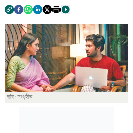
ছবি: সংগৃহীত