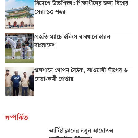
বিদেশে উচ্চশিক্ষা: শিক্ষার্থীদের জন্য বিশ্বের
সেরা ১০ শহর
প্রস্তুতি ম্যাচে ইনিংস ব্যবধানে হারল
বাংলাদেশ
গুলশানে গোপন বৈঠক, আওয়ামী লীগের ৬
নেতা-কর্মী গ্রেপ্তার
সম্পর্কিত
আর্টিস্ট ক্লাবের নতুন আয়োজন