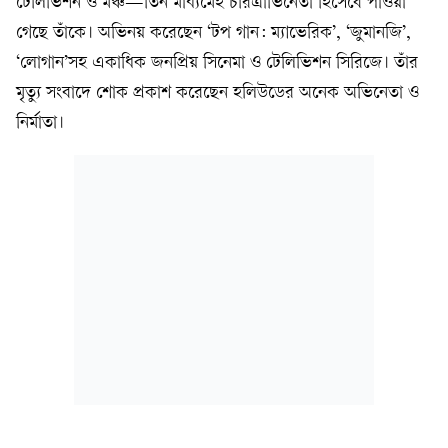
টেলিভিশন ও মঞ্চ—তিন মাধ্যমেই চরিত্রাভিনেতা হিসেবে পাওয়া
গেছে তাঁকে। অভিনয় করেছেন ‘টপ গান: ম্যাভেরিক’, ‘জুমানজি’,
‘লোগান’সহ একাধিক জনপ্রিয় সিনেমা ও টেলিভিশন সিরিজে। তাঁর
মৃত্যু সংবাদে শোক প্রকাশ করেছেন হলিউডের অনেক অভিনেতা ও
নির্মাতা।