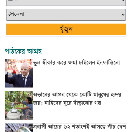
খুঁজুন
পাঠকের আগ্রহ
ভুল স্বীকার করে ক্ষমা চাইলেন ইনফান্তিনো
অভাবের আগুন থেকে কোটি মানুষের হৃদয়
জয়: নাহিদের ঘুরে দাঁড়ানোর গল্প
প্রবাসী আয়ের ৬২ শতাংশই আসছে পাঁচ দেশ