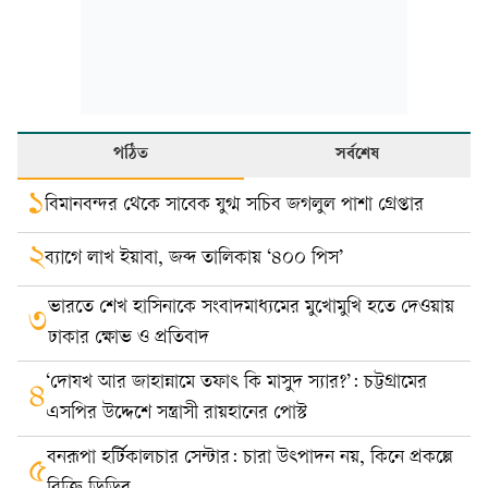
পঠিত
সর্বশেষ
১
বিমানবন্দর থেকে সাবেক যুগ্ম সচিব জগলুল পাশা গ্রেপ্তার
২
ব্যাগে লাখ ইয়াবা, জব্দ তালিকায় ‘৪০০ পিস’
ভারতে শেখ হাসিনাকে সংবাদমাধ্যমের মুখোমুখি হতে দেওয়ায়
৩
ঢাকার ক্ষোভ ও প্রতিবাদ
‘দোযখ আর জাহান্নামে তফাৎ কি মাসুদ স্যার?’: চট্টগ্রামের
৪
এসপির উদ্দেশে সন্ত্রাসী রায়হানের পোস্ট
বনরূপা হর্টিকালচার সেন্টার: চারা উৎপাদন নয়, কিনে প্রকল্পে
৫