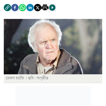
জেমস হ্যান্ডি । ছবি: সংগৃহীত