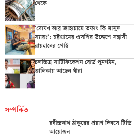
থেকে
‘দোযখ আর জাহান্নামে তফাৎ কি মাসুদ
স্যার?’: চট্টগ্রামের এসপির উদ্দেশে সন্ত্রাসী
রায়হানের পোস্ট
চলচ্চিত্র সার্টিফিকেশন বোর্ড পুনর্গঠন,
তালিকায় আছেন যাঁরা
সম্পর্কিত
রবীন্দ্রনাথ ঠাকুরের প্রয়াণ দিবসে টিভি
আয়োজন