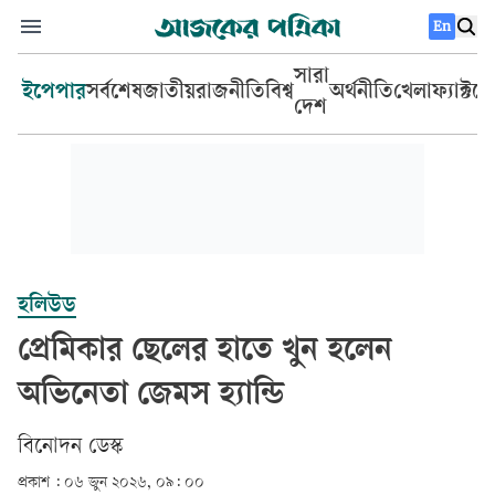
En
সারা
ইপেপার
সর্বশেষ
জাতীয়
রাজনীতি
বিশ্ব
অর্থনীতি
খেলা
ফ্যাক্টচ
দেশ
হলিউড
প্রেমিকার ছেলের হাতে খুন হলেন
অভিনেতা জেমস হ্যান্ডি
বিনোদন ডেস্ক
প্রকাশ :
০৬ জুন ২০২৬, ০৯: ০০