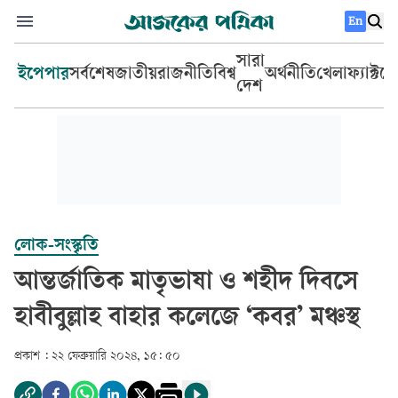
En
সারা
ইপেপার
সর্বশেষ
জাতীয়
রাজনীতি
বিশ্ব
অর্থনীতি
খেলা
ফ্যাক্টচ
দেশ
লোক-সংস্কৃতি
আন্তর্জাতিক মাতৃভাষা ও শহীদ দিবসে
হাবীবুল্লাহ বাহার কলেজে ‘কবর’ মঞ্চস্থ
প্রকাশ :
২২ ফেব্রুয়ারি ২০২৪, ১৫: ৫০