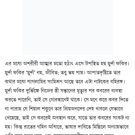
এর মধ্যে অশরীরী আত্মার মতো হঠাৎ এসে উপস্থিত হয় মুর্দা ফকির।
মুর্দা ফকির ‘মুর্দা’ নয়, জীবিত; তবু ভয় পায়। আপাতদৃষ্টিতে তার
কথার মধ্যে পাগলামির সংমিশ্রণ আছে তবে এটা নাটকের বহিরঙ্গ।
মুর্দা ফকির দুর্ভিক্ষে নিজের স্ত্রী সন্তানের মৃত্যুর পর কবরের ব্যবস্থা
করতে পারেনি, তাই সে গোরস্থানেই থাকে। সে মনে করে কবর দিতে
না পারায় যে শিয়াল শকুনে তার প্রিয়জনদের দেহ খাবলে যেভাবে
খেয়েছে, তাই সে কবরেই অবস্থান করে, যাতে তার কবরের সংকট না
হয়। কিন্তু রাতের গহিন আঁধারে, ভাষার দাবিতে মিছিলে অন্যায়ভাবে