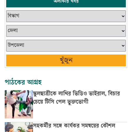
এলাকার খবর
খুঁজুন
পাঠকের আগ্রহ
স্কুলছাত্রীকে লাথির ভিডিও ভাইরাল, বিচার
চেয়ে টিসি পেল ভুক্তভোগী
সহকর্মীর সঙ্গে কার্যকর সমন্বয়ের কৌশল