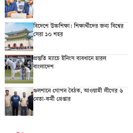
বিদেশে উচ্চশিক্ষা: শিক্ষার্থীদের জন্য বিশ্বের
সেরা ১০ শহর
প্রস্তুতি ম্যাচে ইনিংস ব্যবধানে হারল
বাংলাদেশ
গুলশানে গোপন বৈঠক, আওয়ামী লীগের ৬
নেতা-কর্মী গ্রেপ্তার