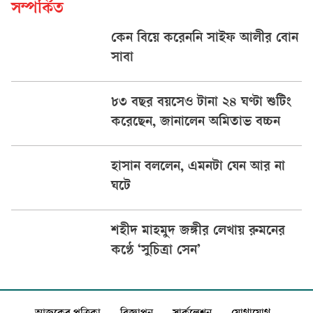
সম্পর্কিত
কেন বিয়ে করেননি সাইফ আলীর বোন
সাবা
৮৩ বছর বয়সেও টানা ২৪ ঘণ্টা শুটিং
করেছেন, জানালেন অমিতাভ বচ্চন
হাসান বললেন, এমনটা যেন আর না
ঘটে
শহীদ মাহমুদ জঙ্গীর লেখায় রুমনের
কণ্ঠে ‘সুচিত্রা সেন’