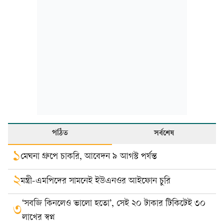
পঠিত
সর্বশেষ
১
মেঘনা গ্রুপে চাকরি, আবেদন ৯ আগস্ট পর্যন্ত
২
মন্ত্রী-এমপিদের সামনেই ইউএনওর আইফোন চুরি
‘সবজি কিনলেও ভালো হতো’, সেই ২০ টাকার টিকিটেই ৩০
৩
লাখের স্বপ্ন