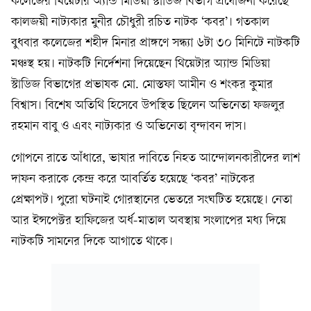
কলেজের থিয়েটার অ্যান্ড মিডিয়া স্টাডিজ বিভাগ প্রযোজনা করেছে
কালজয়ী নাট্যকার মুনীর চৌধুরী রচিত নাটক ‘কবর’। গতকাল
বুধবার কলেজের শহীদ মিনার প্রাঙ্গণে সন্ধ্যা ৬টা ৩০ মিনিটে নাটকটি
মঞ্চস্থ হয়। নাটকটি নির্দেশনা দিয়েছেন থিয়েটার অ্যান্ড মিডিয়া
স্টাডিজ বিভাগের প্রভাষক মো. মোস্তফা আমীন ও শংকর কুমার
বিশ্বাস। বিশেষ অতিথি হিসেবে উপস্থিত ছিলেন অভিনেতা ফজলুর
রহমান বাবু ও এবং নাট্যকার ও অভিনেতা বৃন্দাবন দাস।
গোপনে রাতে আঁধারে, ভাষার দাবিতে নিহত আন্দোলনকারীদের লাশ
দাফন করাকে কেন্দ্র করে আবর্তিত হয়েছে ‘কবর’ নাটকের
প্রেক্ষাপট। পুরো ঘটনাই গোরস্থানের ভেতরে সংঘটিত হয়েছে। নেতা
আর ইন্সপেক্টর হাফিজের অর্ধ-মাতাল অবস্থায় সংলাপের মধ্য দিয়ে
নাটকটি সামনের দিকে আগাতে থাকে।