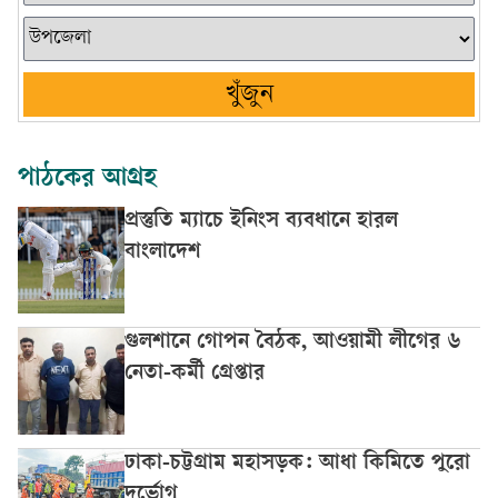
খুঁজুন
পাঠকের আগ্রহ
প্রস্তুতি ম্যাচে ইনিংস ব্যবধানে হারল
বাংলাদেশ
গুলশানে গোপন বৈঠক, আওয়ামী লীগের ৬
নেতা-কর্মী গ্রেপ্তার
ঢাকা-চট্টগ্রাম মহাসড়ক: আধা কিমিতে পুরো
দুর্ভোগ