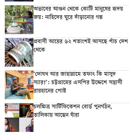
অভাবের আগুন থেকে কোটি মানুষের হৃদয়
জয়: নাহিদের ঘুরে দাঁড়ানোর গল্প
প্রবাসী আয়ের ৬২ শতাংশই আসছে পাঁচ দেশ
থেকে
‘দোযখ আর জাহান্নামে তফাৎ কি মাসুদ
স্যার?’: চট্টগ্রামের এসপির উদ্দেশে সন্ত্রাসী
রায়হানের পোস্ট
চলচ্চিত্র সার্টিফিকেশন বোর্ড পুনর্গঠন,
তালিকায় আছেন যাঁরা