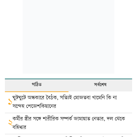
পঠিত
সর্বশেষ
ঘুটঘুটে অন্ধকারে বৈঠক, সত্যিই মোজতবা খামেনি কি না
১
সন্দেহ পেজেশকিয়ানের
কর্মীর স্ত্রীর সঙ্গে শারীরিক সম্পর্ক জামায়াত নেতার, দল থেকে
২
বহিষ্কার