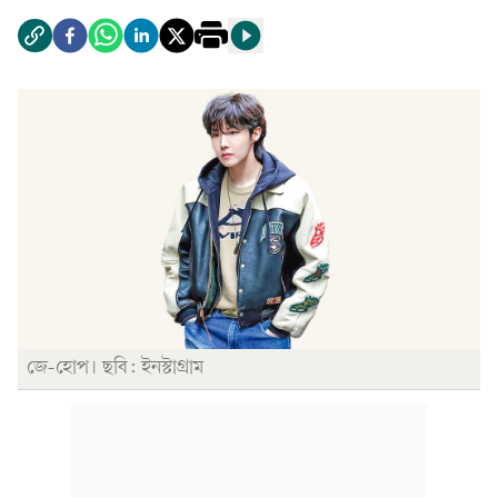
জে-হোপ। ছবি: ইনস্টাগ্রাম