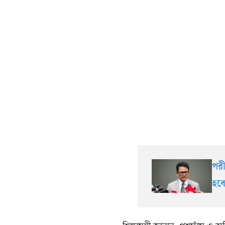
পরী
হবে: