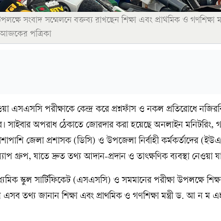
্ষে সংবাদ সম্মেলনে বক্তব্য রাখছেন শিক্ষা এবং প্রাথমিক ও গণশিক্ষা মন্
 আজকের পত্রিকা
া এসএসসি পরীক্ষাকে কেন্দ্র করে প্রশ্নফাঁস ও নকল প্রতিরোধে নজির
 সাইবার অপরাধ ঠেকাতে জোরদার করা হয়েছে অনলাইন মনিটরিং, 
াপাশি জেলা প্রশাসক (ডিসি) ও উপজেলা নির্বাহী কর্মকর্তাদের (ইউএ
প গ্রুপ, যাতে দ্রুত তথ্য আদান-প্রদান ও তাৎক্ষণিক ব্যবস্থা নেওয়া য
িক স্কুল সার্টিফিকেট (এসএসসি) ও সমমানের পরীক্ষা উপলক্ষে শিক্ষা ম
ব তথ্য জানান শিক্ষা এবং প্রাথমিক ও গণশিক্ষা মন্ত্রী ড. আ ন ম 