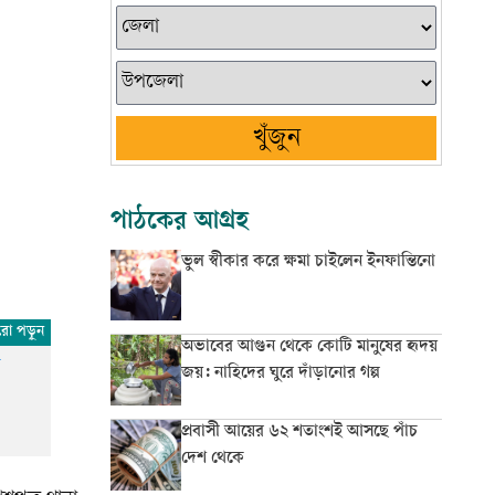
খুঁজুন
পাঠকের আগ্রহ
ভুল স্বীকার করে ক্ষমা চাইলেন ইনফান্তিনো
অভাবের আগুন থেকে কোটি মানুষের হৃদয়
া
জয়: নাহিদের ঘুরে দাঁড়ানোর গল্প
প্রবাসী আয়ের ৬২ শতাংশই আসছে পাঁচ
দেশ থেকে