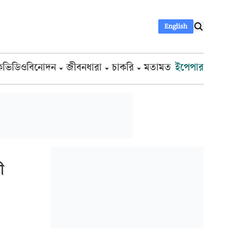
English
ক
ভিডিও
বিনোদন
জীবনধারা
চাকরি
মতামত
ইপেপার
ী