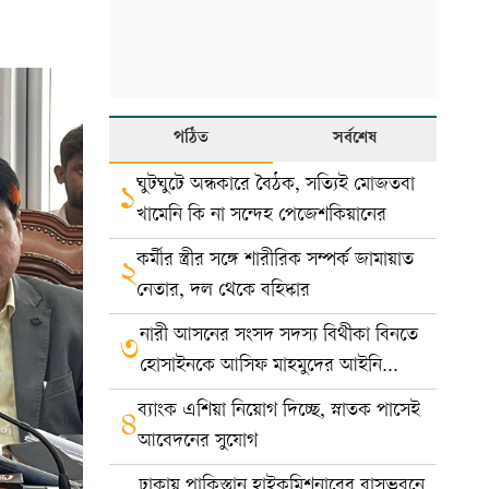
পঠিত
সর্বশেষ
ঘুটঘুটে অন্ধকারে বৈঠক, সত্যিই মোজতবা
১
খামেনি কি না সন্দেহ পেজেশকিয়ানের
কর্মীর স্ত্রীর সঙ্গে শারীরিক সম্পর্ক জামায়াত
২
নেতার, দল থেকে বহিষ্কার
নারী আসনের সংসদ সদস্য বিথীকা বিনতে
৩
হোসাইনকে আসিফ মাহমুদের আইনি
নোটিশ
ব্যাংক এশিয়া নিয়োগ দিচ্ছে, স্নাতক পাসেই
৪
আবেদনের সুযোগ
ঢাকায় পাকিস্তান হাইকমিশনারের বাসভবনে