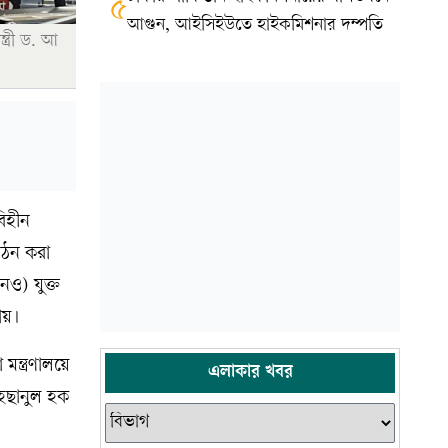
৫
আগুন, আইসিইউতে হাইকমিশনার দম্পতি
ত্রী ড. আ
বিহীন
গঠন করা
নও) যুক্ত
ায়।
ন্ত্রণালয়ে
এলাকার খবর
এহছানুল হক