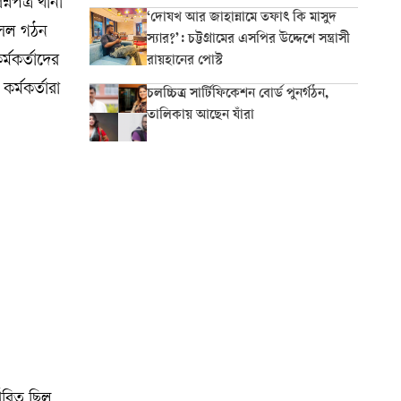
্নপত্র থানা
‘দোযখ আর জাহান্নামে তফাৎ কি মাসুদ
 সেল গঠন
স্যার?’: চট্টগ্রামের এসপির উদ্দেশে সন্ত্রাসী
্মকর্তাদের
রায়হানের পোস্ট
র্মকর্তারা
চলচ্চিত্র সার্টিফিকেশন বোর্ড পুনর্গঠন,
তালিকায় আছেন যাঁরা
্ধারিত ছিল,