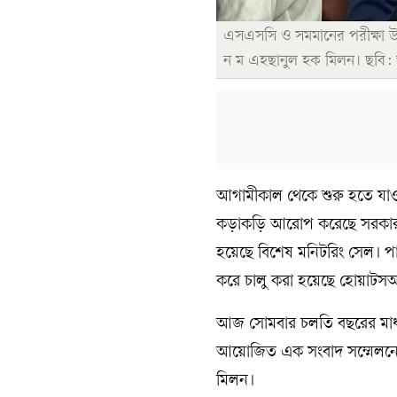
এসএসসি ও সমমানের পরীক্ষা উপলক
ন ম এহছানুল হক মিলন। ছবি:
‎আগামীকাল থেকে শুরু হতে যাওয়
কড়াকড়ি আরোপ করেছে সরকার।
হয়েছে বিশেষ মনিটরিং সেল। পাশ
করে চালু করা হয়েছে হোয়াটসঅ্যা
‎আজ সোমবার চলতি বছরের মাধ্যম
আয়োজিত এক সংবাদ সম্মেলনে এস
মিলন।