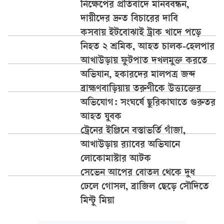
নিক্ষেপের প্রতিবাদে মানববন্ধন,
দায়ীদের দ্রুত বিচারের দাবি
কসবায় ইটবোঝাই ট্রাক খাদে পড়ে
নিহত ২ শ্রমিক, আহত চালক-হেলপার
আখাউড়ায় ফুটপাত দখলমুক্ত করতে
অভিযান, হকারদের মালপত্র জব্দ
ব্রাহ্মণবাড়িয়ায় তরুণীকে উত্ত্যক্তের
অভিযোগ: সংঘর্ষে ছুরিকাঘাতে গুরুতর
আহত যুবক
ট্রেনের ইঞ্জিনে বস্তাভর্তি গাঁজা,
আখাউড়ায় র‍্যাবের অভিযানে
লোকোমাস্টার আটক
সেভেন আপের বোতল থেকে দুধ
ঢেলে গোসল, ব্রাজিল ছেড়ে সৌদিতে
মিন্টু মিয়া