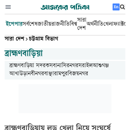
En
সারা
ইপেপার
সর্বশেষ
জাতীয়
রাজনীতি
বিশ্ব
অর্থনীতি
খেলা
ফ্যাক্টচ
দেশ
সারা দেশ
চট্টগ্রাম বিভাগ
ব্রাহ্মণবাড়িয়া
ব্রাহ্মণবাড়িয়া সদর
কসবা
নাসিরনগর
সরাইল
আশুগঞ্জ
আখাউড়া
নবীনগর
বাঞ্ছারামপুর
বিজয়নগর
ব্রাহ্মণবাড়িয়ায় লুডু খেলা নিয়ে সংঘর্ষে