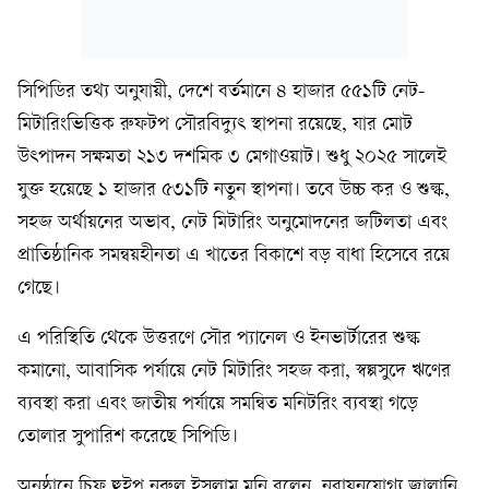
সিপিডির তথ্য অনুযায়ী, দেশে বর্তমানে ৪ হাজার ৫৫১টি নেট-
মিটারিংভিত্তিক রুফটপ সৌরবিদ্যুৎ স্থাপনা রয়েছে, যার মোট
উৎপাদন সক্ষমতা ২১৩ দশমিক ৩ মেগাওয়াট। শুধু ২০২৫ সালেই
যুক্ত হয়েছে ১ হাজার ৫৩১টি নতুন স্থাপনা। তবে উচ্চ কর ও শুল্ক,
সহজ অর্থায়নের অভাব, নেট মিটারিং অনুমোদনের জটিলতা এবং
প্রাতিষ্ঠানিক সমন্বয়হীনতা এ খাতের বিকাশে বড় বাধা হিসেবে রয়ে
গেছে।
এ পরিস্থিতি থেকে উত্তরণে সৌর প্যানেল ও ইনভার্টারের শুল্ক
কমানো, আবাসিক পর্যায়ে নেট মিটারিং সহজ করা, স্বল্পসুদে ঋণের
ব্যবস্থা করা এবং জাতীয় পর্যায়ে সমন্বিত মনিটরিং ব্যবস্থা গড়ে
তোলার সুপারিশ করেছে সিপিডি।
অনুষ্ঠানে চিফ হুইপ নূরুল ইসলাম মনি বলেন, নবায়নযোগ্য জ্বালানি