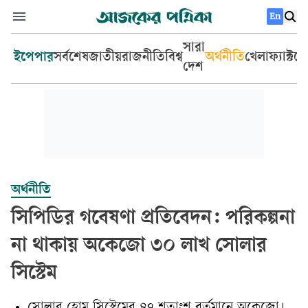
En
সারা
ইপেপার
সর্বশেষ
জাতীয়
রাজনীতি
বিশ্ব
অর্থনীতি
খেলা
ফ্যাক্টচ
দেশ
অর্থনীতি
সিপিডির গবেষণা প্রতিবেদন: পরিকল্পনা
না থাকায় অকেজো ৩০ লাখ সোলার
সিস্টেম