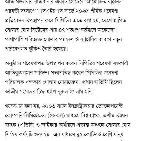
আজ মঙ্গলবার রাজধানীর একটি হোটেলে আয়োজিত বাজেট-
পরবর্তী সংলাপে ‘এসএইচএস সার্ভে ২০২৫’ শীর্ষক গবেষণা
প্রতিবেদন উপস্থাপন করে সিপিডি। এতে বলা হয়, দেশে স্থাপিত
সোলার হোম সিস্টেমের প্রায় ৪৭ শতাংশ বর্তমানে অকেজো।
পাশাপাশি পরিত্যক্ত সোলার প্যানেল ও ব্যাটারির কারণে নতুন
পরিবেশগত ঝুঁকিও তৈরি হয়েছে।
অনুষ্ঠানে গবেষণাপত্র উপস্থাপন করেন সিপিডির গবেষণা সহকারী
আতিকুজ্জামান সাজিদ। সভাপতিত্ব করেন সিপিডির গবেষণা
পরিচালক খন্দকার গোলাম মোয়াজ্জেম। প্রধান অতিথি ছিলেন
জাতীয় সংসদের চিফ হুইপ নূরুল ইসলাম মনি।
গবেষণায় বলা হয়, ২০০৩ সালে ইনফ্রাস্ট্রাকচার ডেভেলপমেন্ট
কোম্পানি লিমিটেডের (ইডকল) মাধ্যমে বিশ্বব্যাংক, এশীয় উন্নয়ন
ব্যাংক (এডিবি) ও জাইকার অর্থায়নে প্রত্যন্ত অঞ্চলে সোলার হোম
সিস্টেম কর্মসূচি শুরু হয়। এর মাধ্যমে দুই কোটিরও বেশি মানুষ