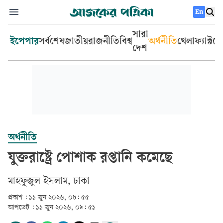
En
সারা
ইপেপার
সর্বশেষ
জাতীয়
রাজনীতি
বিশ্ব
অর্থনীতি
খেলা
ফ্যাক্টচ
দেশ
অর্থনীতি
যুক্তরাষ্ট্রে পোশাক রপ্তানি কমেছে
মাহফুজুল ইসলাম, ঢাকা
প্রকাশ :
১১ জুন ২০২৬, ০৮: ৫৫
আপডেট :
১১ জুন ২০২৬, ০৯: ৫১