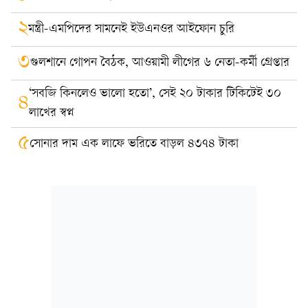
২
মন্ত্রী-এমপিদের সামনেই ইউএনওর আইফোন চুরি
৩
গুলশানে গোপন বৈঠক, আওয়ামী লীগের ৬ নেতা-কর্মী গ্রেপ্তার
‘সবজি কিনলেও ভালো হতো’, সেই ২০ টাকার টিকিটেই ৩০
৪
লাখের স্বপ্ন
৫
সোনার দাম এক লাফে ভরিতে বাড়ল ৪৩৭৪ টাকা