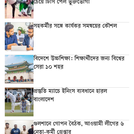
চেয়ে টিসি পেল ভুক্তভোগী
সহকর্মীর সঙ্গে কার্যকর সমন্বয়ের কৌশল
বিদেশে উচ্চশিক্ষা: শিক্ষার্থীদের জন্য বিশ্বের
সেরা ১০ শহর
প্রস্তুতি ম্যাচে ইনিংস ব্যবধানে হারল
বাংলাদেশ
গুলশানে গোপন বৈঠক, আওয়ামী লীগের ৬
নেতা-কর্মী গ্রেপ্তার