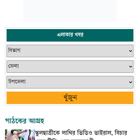
এলাকার খবর
খুঁজুন
পাঠকের আগ্রহ
স্কুলছাত্রীকে লাথির ভিডিও ভাইরাল, বিচার