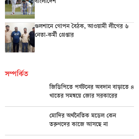
বাংলাদেশ
গুলশানে গোপন বৈঠক, আওয়ামী লীগের ৬
নেতা-কর্মী গ্রেপ্তার
সম্পর্কিত
জিডিপিতে পর্যটনের অবদান বাড়াতে ৪
খাতের সমন্বয়ে জোর সরকারের
মোদির অর্থনৈতিক মডেল কেন
তরুণদের কাজে আসছে না