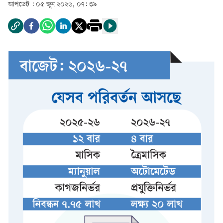
আপডেট :
০৫ জুন ২০২৬, ০৭: ৩৯