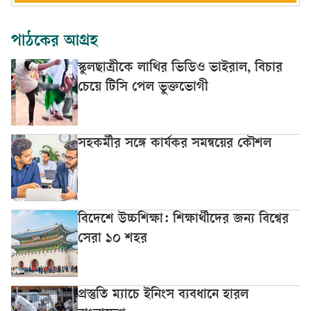
পাঠকের আগ্রহ
স্কুলছাত্রীকে লাথির ভিডিও ভাইরাল, বিচার
চেয়ে টিসি পেল ভুক্তভোগী
সহকর্মীর সঙ্গে কার্যকর সমন্বয়ের কৌশল
বিদেশে উচ্চশিক্ষা: শিক্ষার্থীদের জন্য বিশ্বের
সেরা ১০ শহর
প্রস্তুতি ম্যাচে ইনিংস ব্যবধানে হারল