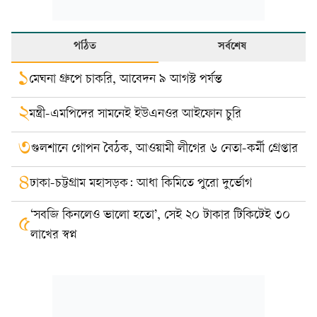
পঠিত
সর্বশেষ
১
মেঘনা গ্রুপে চাকরি, আবেদন ৯ আগস্ট পর্যন্ত
২
মন্ত্রী-এমপিদের সামনেই ইউএনওর আইফোন চুরি
৩
গুলশানে গোপন বৈঠক, আওয়ামী লীগের ৬ নেতা-কর্মী গ্রেপ্তার
৪
ঢাকা-চট্টগ্রাম মহাসড়ক: আধা কিমিতে পুরো দুর্ভোগ
‘সবজি কিনলেও ভালো হতো’, সেই ২০ টাকার টিকিটেই ৩০
৫
লাখের স্বপ্ন