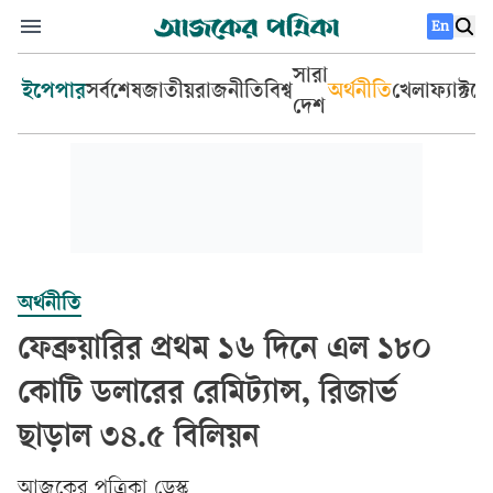
En
সারা
ইপেপার
সর্বশেষ
জাতীয়
রাজনীতি
বিশ্ব
অর্থনীতি
খেলা
ফ্যাক্টচ
দেশ
অর্থনীতি
ফেব্রুয়ারির প্রথম ১৬ দিনে এল ১৮০
কোটি ডলারের রেমিট্যান্স, রিজার্ভ
ছাড়াল ৩৪.৫ বিলিয়ন
আজকের পত্রিকা ডেস্ক­