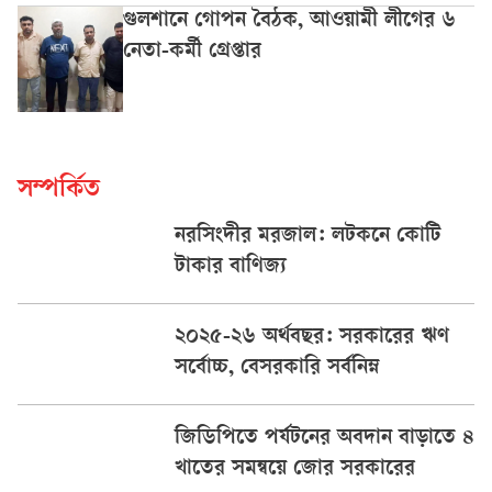
গুলশানে গোপন বৈঠক, আওয়ামী লীগের ৬
নেতা-কর্মী গ্রেপ্তার
সম্পর্কিত
নরসিংদীর মরজাল: লটকনে কোটি
টাকার বাণিজ্য
২০২৫-২৬ অর্থবছর: সরকারের ঋণ
সর্বোচ্চ, বেসরকারি সর্বনিম্ন
জিডিপিতে পর্যটনের অবদান বাড়াতে ৪
খাতের সমন্বয়ে জোর সরকারের