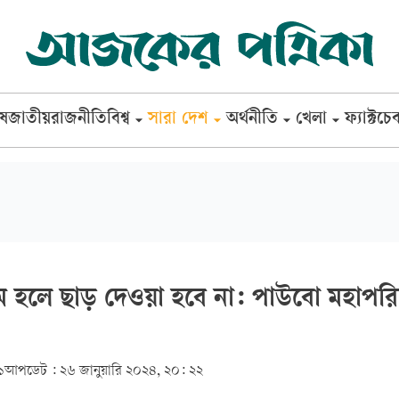
েষ
জাতীয়
রাজনীতি
বিশ্ব
সারা দেশ
অর্থনীতি
খেলা
ফ্যাক্টচে
ম হলে ছাড় দেওয়া হবে না: পাউবো মহাপর
১
আপডেট :
২৬ জানুয়ারি ২০২৪, ২০: ২২