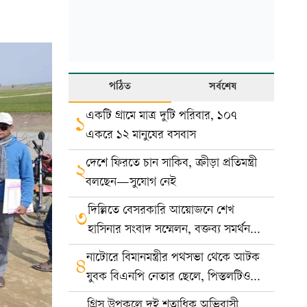
পঠিত
সর্বশেষ
একটি গ্রামে মাত্র দুটি পরিবার, ১০৭
১
একরে ১২ মানুষের বসবাস
দেশে ফিরতে চান সাকিব, ক্রীড়া প্রতিমন্ত্রী
২
বলছেন—সুযোগ নেই
দিল্লিতে বেসরকারি আয়োজনে শেখ
৩
হাসিনার সংবাদ সম্মেলন, বক্তব্য সমর্থন
করে না সরকার: ভারত
নাটোরে বিমানমন্ত্রীর পথসভা থেকে আটক
৪
যুবক বিএনপি নেতার ছেলে, পিস্তলটিও
খেলনা
গ্রিস উপকূলে দুই শতাধিক অভিবাসী