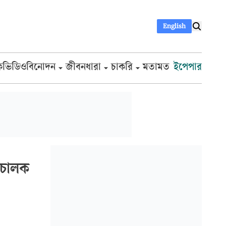
English
ক
ভিডিও
বিনোদন
জীবনধারা
চাকরি
মতামত
ইপেপার
িচালক