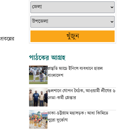
খুঁজুন
্রকল্পের
পাঠকের আগ্রহ
প্রস্তুতি ম্যাচে ইনিংস ব্যবধানে হারল
বাংলাদেশ
গুলশানে গোপন বৈঠক, আওয়ামী লীগের ৬
নেতা-কর্মী গ্রেপ্তার
ঢাকা-চট্টগ্রাম মহাসড়ক: আধা কিমিতে
পুরো দুর্ভোগ