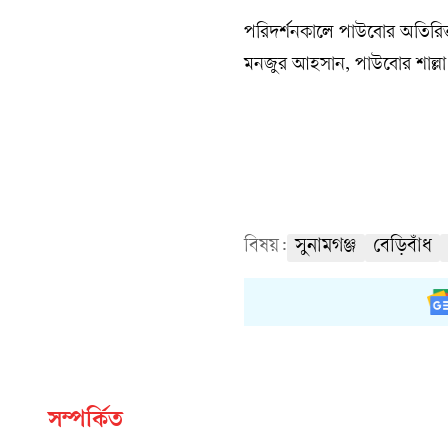
পরিদর্শনকালে পাউবোর অতিরিক্ত 
মনজুর আহসান, পাউবোর শাল্লা 
বিষয়:
সুনামগঞ্জ
বেড়িবাঁধ
সম্পর্কিত