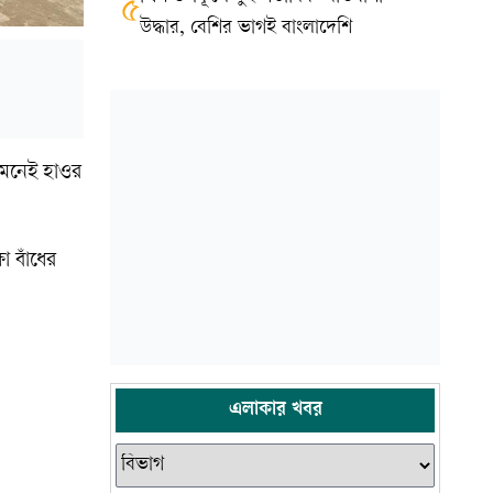
৫
উদ্ধার, বেশির ভাগই বাংলাদেশি
মেনেই হাওর
া বাঁধের
এলাকার খবর