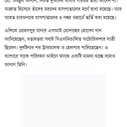
মো. উজ্জ্বল জানান, নিহত দুজনের কারও পরিচয় তাঁরা জানেন না।
অজ্ঞাত হিসেবে তাঁদের মরদেহ হাসপাতালের মর্গে রাখা হয়েছে। আর
আহত চারজনকে হাসপাতালের ৮ নম্বর ওয়ার্ডে ভর্তি করা হয়েছে।
এদিকে মোহনপুর থানার এসআই মোদাশ্বের হোসেন খান
জানিয়েছেন, হতাহতরা সবাই সিএনজিচালিত অটোরিকশার যাত্রী
ছিলেন। দুর্ঘটনার পর ট্রাকচালক ও হেলপার পালিয়েছেন। এ
ব্যাপারে সড়ক পরিবহন আইনে থানায় একটি মামলা হচ্ছে বলেও
জানান তিনি।