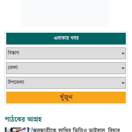
এলাকার খবর
খুঁজুন
পাঠকের আগ্রহ
স্কুলছাত্রীকে লাথির ভিডিও ভাইরাল, বিচার