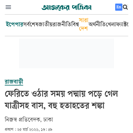
En
সারা
ইপেপার
সর্বশেষ
জাতীয়
রাজনীতি
বিশ্ব
অর্থনীতি
খেলা
ফ্যাক্টচ
দেশ
রাজবাড়ী
ফেরিতে ওঠার সময় পদ্মায় পড়ে গেল
যাত্রীসহ বাস, বহু হতাহতের শঙ্কা
‎নিজস্ব প্রতিবেদক, ঢাকা‎
প্রকাশ :
২৫ মার্চ ২০২৬, ১৮: ৪৯