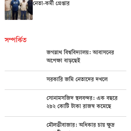
নেতা-কর্মী গ্রেপ্তার
সম্পর্কিত
জগন্নাথ বিশ্ববিদ্যালয়: আবাসনের
অপেক্ষা বাড়ছেই
সরকারি জমি নেতাদের দখলে
সোনামসজিদ স্থলবন্দর: এক বছরে
২৮২ কোটি টাকা রাজস্ব কমেছে
মৌলভীবাজার: অধিকার চায় ক্ষুদ্র