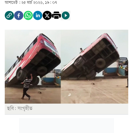
আপডেট :
২৫ মার্চ ২০২৬, ১৯: ০৭
ছবি: সংগৃহীত