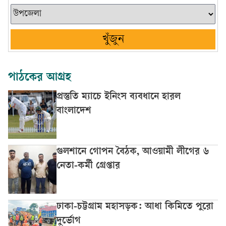
খুঁজুন
পাঠকের আগ্রহ
প্রস্তুতি ম্যাচে ইনিংস ব্যবধানে হারল
বাংলাদেশ
গুলশানে গোপন বৈঠক, আওয়ামী লীগের ৬
নেতা-কর্মী গ্রেপ্তার
ঢাকা-চট্টগ্রাম মহাসড়ক: আধা কিমিতে পুরো
দুর্ভোগ