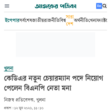
En
সারা
ইপেপার
সর্বশেষ
জাতীয়
রাজনীতি
বিশ্ব
অর্থনীতি
খেলা
ফ্যাক্টচ
দেশ
খুলনা
কেডিএর নতুন চেয়ারম্যান পদে নিয়োগ
পেলেন বিএনপি নেতা মনা
নিজস্ব প্রতিবেদক, খুলনা
প্রকাশ :
১২ জুন ২০২৬, ১১: ১০