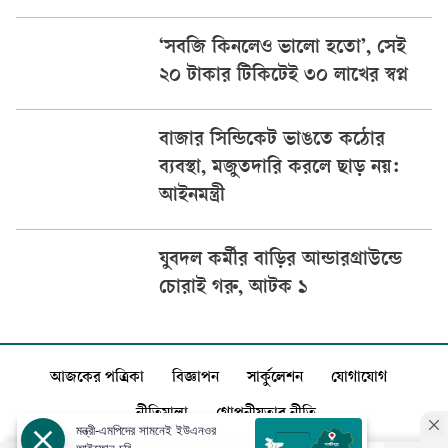
‘সবজি কিনলেও ভালো হতো’, সেই
২০ টাকার টিকিটেই ৩০ লাখের স্বপ্ন
বাজার সিন্ডিকেট ভাঙতে কঠোর
ব্যবস্থা, মজুতদারি করলে ছাড় নয়:
আইনমন্ত্রী
যুবদল কর্মীর বাড়ির আন্ডারগ্রাউন্ডে
চোরাই গরু, আটক ১
আজকের পত্রিকা
বিজ্ঞাপন
সার্কুলেশন
যোগাযোগ
নীতিমালা
গোপনীয়তার নীতি
মন্ত্রী-এমপিদের সামনেই ইউএনওর