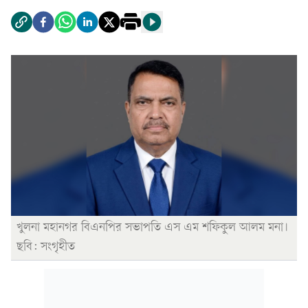
খুলনা মহানগর বিএনপির সভাপতি এস এম শফিকুল আলম মনা।
ছবি: সংগৃহীত