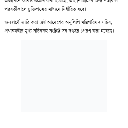
প্রজ্ঞাপনে আরও উল্লেখ করা হয়েছে, এই নিয়োগের অন্য শর্তাবলি
পরবর্তীকালে চুক্তিপত্রের মাধ্যমে নির্ধারিত হবে।
জনস্বার্থে জারি করা এই আদেশের অনুলিপি মন্ত্রিপরিষদ সচিব,
প্রধানমন্ত্রীর মুখ্য সচিবসহ সংশ্লিষ্ট সব দপ্তরে প্রেরণ করা হয়েছে।