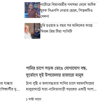
নাটোরে বিমানমন্ত্রীর পথসভা থেকে আটক
যুবক বিএনপি নেতার ছেলে, পিস্তলটিও
খেলনা
চুরি হওয়ার ৯ বছর পর মালিকের কাছে
ফিরল প্রিয় টিয়া পাখিটি
পানির চাপে সড়ক ভেঙে যোগাযোগ বন্ধ,
দুর্ভোগে দুই উপজেলার হাজারো মানুষ
র ধাক্কায়
টানা বৃষ্টি ও জলাবদ্ধতার পানির চাপে ময়মনসিংহের
ক্ষার্থীর মৃত্যু
হালুয়াঘাটে ধারা-নালিতাবাড়ী সড়কের একটি অংশ
ল সাড়ে ৯টার
ভেঙে গেছে। এতে সড়কটিতে সব ধরনের যান চলাচল
১ ঘণ্টা আগে
য় রেললাইনে
বন্ধ হয়ে দুই উপজেলার কয়েকটি ইউনিয়নের মানুষের
তাকে ঢাকা
যোগাযোগে ভোগান্তি দেখা দিয়েছে। বাধ্য হয়ে দুই