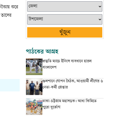
 নৌকায় করে
ে তাদের
খুঁজুন
পাঠকের আগ্রহ
প্রস্তুতি ম্যাচে ইনিংস ব্যবধানে হারল
বাংলাদেশ
গুলশানে গোপন বৈঠক, আওয়ামী লীগের ৬
নেতা-কর্মী গ্রেপ্তার
ঢাকা-চট্টগ্রাম মহাসড়ক: আধা কিমিতে
পুরো দুর্ভোগ