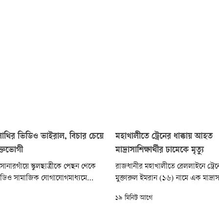
ে লাথির ভিডিও ভাইরাল, বিচার চেয়ে
মহাখালীতে ট্রেনের ধাক্কায় আহত
ক্তভোগী
মাদ্রাসাশিক্ষার্থীর ঢামেকে মৃত্যু
সোনারগাঁয়ে স্কুলছাত্রীকে পেছন থেকে
রাজধানীর মহাখালীতে রেললাইনে ট্রেনে
িডিও সামাজিক যোগাযোগমাধ্যমে
মুক্তারুল ইমরান (১৬) নামে এক মাদ্রাসাশি
 পর অভিযুক্ত কিশোরের বিরুদ্ধে
হয়েছে। আজ শনিবার (৮ আগস্ট) সকা
১৯ মিনিট আগে
র বদলে ভুক্তভোগী ছাত্রীকে বিদ্যালয়
দিকে মহাখালীর পাগলারপোল এলাকা
 (টিসি) দেওয়ার অভিযোগ উঠেছে।
ঘটনাটি ঘটে। আহতাবস্থায় পথচারীরা 