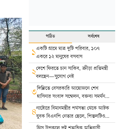
পঠিত
সর্বশেষ
একটি গ্রামে মাত্র দুটি পরিবার, ১০৭
১
একরে ১২ মানুষের বসবাস
দেশে ফিরতে চান সাকিব, ক্রীড়া প্রতিমন্ত্রী
২
বলছেন—সুযোগ নেই
দিল্লিতে বেসরকারি আয়োজনে শেখ
৩
হাসিনার সংবাদ সম্মেলন, বক্তব্য সমর্থন
করে না সরকার: ভারত
নাটোরে বিমানমন্ত্রীর পথসভা থেকে আটক
৪
যুবক বিএনপি নেতার ছেলে, পিস্তলটিও
খেলনা
গ্রিস উপকূলে দুই শতাধিক অভিবাসী