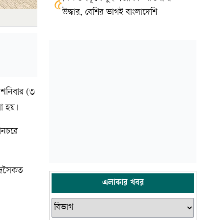
৫
উদ্ধার, বেশির ভাগই বাংলাদেশি
 শনিবার (৩
রা হয়।
ানচরে
দ্রসৈকত
এলাকার খবর