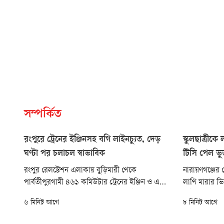
সম্পর্কিত
রংপুরে ট্রেনের ইঞ্জিনসহ বগি লাইনচ্যুত, দেড়
স্কুলছাত্রীক
ঘণ্টা পর চলাচল স্বাভাবিক
টিসি পেল ভু
রংপুর রেলস্টেশন এলাকায় বুড়িমারী থেকে
নারায়ণগঞ্জের 
পার্বতীপুরগামী ৪৬১ কমিউটার ট্রেনের ইঞ্জিন ও একটি
লাথি মারার ভ
বগি লাইনচ্যুত হয়েছে। শনিবার (৮ আগস্ট) সকাল
ভাইরাল হওয়ার
৬ মিনিট আগে
৮ মিনিট আগে
সাড়ে ১০টার দিকে স্টেশনের কাছে এ ঘটনা ঘটে। এতে
ব্যবস্থা নেওয়া
কোনো যাত্রী হতাহত না হলেও প্রায় দেড় ঘণ্টা ওই
থেকে ছাড়পত্র