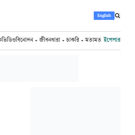
English
ক
ভিডিও
বিনোদন
জীবনধারা
চাকরি
মতামত
ইপেপার