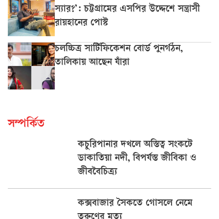
স্যার?’: চট্টগ্রামের এসপির উদ্দেশে সন্ত্রাসী
রায়হানের পোস্ট
চলচ্চিত্র সার্টিফিকেশন বোর্ড পুনর্গঠন,
তালিকায় আছেন যাঁরা
সম্পর্কিত
কচুরিপানার দখলে অস্তিত্ব সংকটে
ডাকাতিয়া নদী, বিপর্যস্ত জীবিকা ও
জীববৈচিত্র্য
কক্সবাজার সৈকতে গোসলে নেমে
তরুণের মৃত্যু