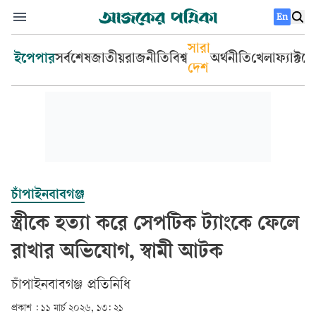
En
সারা
ইপেপার
সর্বশেষ
জাতীয়
রাজনীতি
বিশ্ব
অর্থনীতি
খেলা
ফ্যাক্টচ
দেশ
চাঁপাইনবাবগঞ্জ
স্ত্রীকে হত্যা করে সেপটিক ট্যাংকে ফেলে
রাখার অভিযোগ, স্বামী আটক
চাঁপাইনবাবগঞ্জ প্রতিনিধি
প্রকাশ :
১১ মার্চ ২০২৬, ১৩: ২১