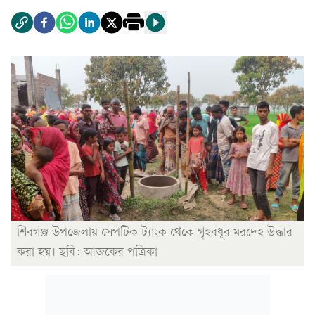
শিবগঞ্জ উপজেলায় সেপটিক ট্যাংক থেকে গৃহবধূর মরদেহ উদ্ধার
করা হয়। ছবি: আজকের পত্রিকা