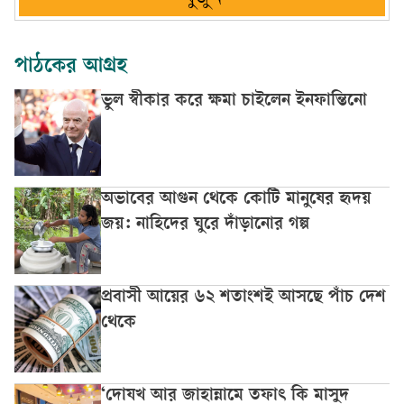
পাঠকের আগ্রহ
ভুল স্বীকার করে ক্ষমা চাইলেন ইনফান্তিনো
অভাবের আগুন থেকে কোটি মানুষের হৃদয়
জয়: নাহিদের ঘুরে দাঁড়ানোর গল্প
প্রবাসী আয়ের ৬২ শতাংশই আসছে পাঁচ দেশ
থেকে
‘দোযখ আর জাহান্নামে তফাৎ কি মাসুদ