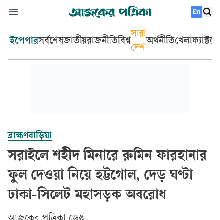
En
সারা
ইপেপার
সর্বশেষ
জাতীয়
রাজনীতি
বিশ্ব
অর্থনীতি
খেলা
ফ্যাক্টচ
দেশ
ব্রাহ্মণবাড়িয়া
সরাইলে শহীদ মিনারে রুমিন ফারহানার
ফুল দেওয়া নিয়ে হট্টগোল, দেড় ঘণ্টা
ঢাকা-সিলেট মহাসড়ক অবরোধ
আজকের পত্রিকা ডেস্ক­