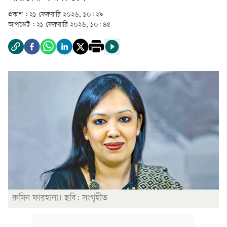
প্রকাশ :
২১ ফেব্রুয়ারি ২০২৬, ১০: ২৯
আপডেট :
২১ ফেব্রুয়ারি ২০২৬, ১০: ৪৫
রুমিন ফারহানা। ছবি: সংগৃহীত