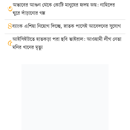
অভাবের আগুন থেকে কোটি মানুষের হৃদয় জয়: নাহিদের
৩
ঘুরে দাঁড়ানোর গল্প
৪
ব্যাংক এশিয়া নিয়োগ দিচ্ছে, স্নাতক পাসেই আবেদনের সুযোগ
আইসিইউতে হাতকড়া পরা ছবি ভাইরাল: আওয়ামী লীগ নেতা
৫
মনির খানের মৃত্যু