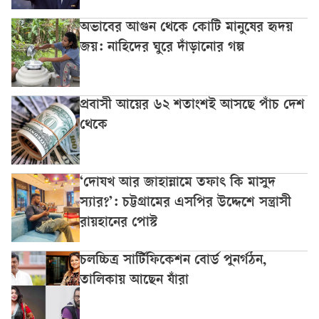
অভাবের আগুন থেকে কোটি মানুষের হৃদয়
জয়: নাহিদের ঘুরে দাঁড়ানোর গল্প
প্রবাসী আয়ের ৬২ শতাংশই আসছে পাঁচ দেশ
থেকে
‘দোযখ আর জাহান্নামে তফাৎ কি মাসুদ
স্যার?’: চট্টগ্রামের এসপির উদ্দেশে সন্ত্রাসী
রায়হানের পোস্ট
চলচ্চিত্র সার্টিফিকেশন বোর্ড পুনর্গঠন,
তালিকায় আছেন যাঁরা