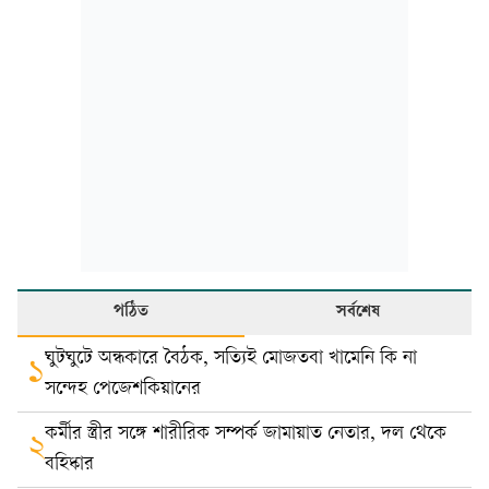
পঠিত
সর্বশেষ
ঘুটঘুটে অন্ধকারে বৈঠক, সত্যিই মোজতবা খামেনি কি না
১
সন্দেহ পেজেশকিয়ানের
কর্মীর স্ত্রীর সঙ্গে শারীরিক সম্পর্ক জামায়াত নেতার, দল থেকে
২
বহিষ্কার