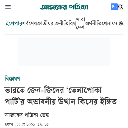
En
সারা
ইপেপার
সর্বশেষ
জাতীয়
রাজনীতি
বিশ্ব
অর্থনীতি
খেলা
ফ্যাক্টচ
দেশ
বিশ্লেষণ
ভারতে জেন-জিদের ‘তেলাপোকা
পার্টি’র অভাবনীয় উত্থান কিসের ইঙ্গিত
আজকের পত্রিকা ডেস্ক­
প্রকাশ :
২২ মে ২০২৬, ১৪: ২৫