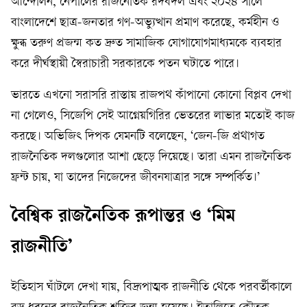
আন্দোলন, নেপালের রাজনৈতিক রদবদল এবং ২০২৪ সালে
বাংলাদেশে ছাত্র-জনতার গণ-অভ্যুত্থান প্রমাণ করেছে, কর্মহীন ও
ক্ষুব্ধ তরুণ প্রজন্ম কত দ্রুত সামাজিক যোগাযোগমাধ্যমকে ব্যবহার
করে দীর্ঘস্থায়ী স্বৈরাচারী সরকারকে পতন ঘটাতে পারে।
ভারতে এখনো সরাসরি রাস্তায় রাজপথ কাঁপানো কোনো বিপ্লব দেখা
না গেলেও, সিজেপি সেই আগ্নেয়গিরির ভেতরের লাভার মতোই কাজ
করছে। অভিজিৎ দিপক যেমনটি বলেছেন, ‘জেন-জি প্রথাগত
রাজনৈতিক দলগুলোর আশা ছেড়ে দিয়েছে। তারা এমন রাজনৈতিক
ফ্রন্ট চায়, যা তাদের নিজেদের জীবনযাত্রার সঙ্গে সম্পর্কিত।’
বৈশ্বিক রাজনৈতিক রূপান্তর ও ‘মিম
রাজনীতি’
ইতিহাস ঘাঁটলে দেখা যায়, বিদ্রূপাত্মক রাজনীতি থেকে পরবর্তীকালে