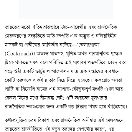
ভারতের মতো ঐতিহ্যগতভাবে উচ্চ-আবেগীয় এবং রাজনৈতিক
মেরুকরণের সংস্কৃতিতে অতি সম্প্রতি এক অদ্ভুত ও নজিরবিহীন
মাসকট বা প্রতীকের আবির্ভাব ঘটেছে—‘তেলাপোকা’
(Cockroach)। অত্যন্ত ঘাতসহ, ঘৃণিত অথচ পারমাণবিক যুদ্ধেও
টিকে থাকতে সক্ষম বলে পরিচিত এই সাধারণ পতঙ্গটিকে কেন্দ্র করে
গড়ে ওঠা একটি ভার্চুয়াল আন্দোলন মাত্র এক সপ্তাহের ব্যবধানে
কোটি তরুণকে একই ছাতার নিচে নিয়ে এসেছে। ‘ককরোচ জনতা
পার্টি’ বা সিজেপি নামের এই আপাত-কৌতুকপূর্ণ মঞ্চটি এখন আর
কেবল মিমের মধ্যে সীমাবদ্ধ নেই; এটি ভারতের মূলধারার
রাজনৈতিক দলগুলোর জন্য একটি বড় চিন্তার বিষয় হয়ে দাঁড়িয়েছে।
তথ্যপ্রযুক্তির চরম বিকাশ এবং রাজনৈতিক অনীহার এই মেলবন্ধনে
ভারতের রাজনীতিতে এই নতুন তরঙ্গের নেপথ্যের কারণ, এর