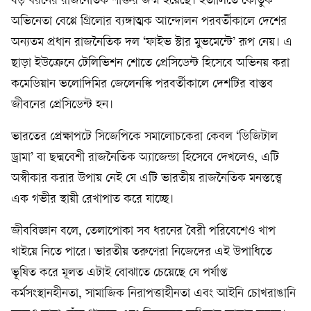
বড় ধরনের রাজনৈতিক শক্তির জন্ম হয়েছে। ইতালিতে কৌতুক
অভিনেতা বেপ্পে গ্রিলোর ব্যঙ্গাত্মক আন্দোলন পরবর্তীকালে দেশের
অন্যতম প্রধান রাজনৈতিক দল ‘ফাইভ স্টার মুভমেন্টে’ রূপ নেয়। এ
ছাড়া ইউক্রেনে টেলিভিশন শোতে প্রেসিডেন্ট হিসেবে অভিনয় করা
কমেডিয়ান ভলোদিমির জেলেনস্কি পরবর্তীকালে দেশটির বাস্তব
জীবনের প্রেসিডেন্ট হন।
ভারতের প্রেক্ষাপটে সিজেপিকে সমালোচকেরা কেবল ‘ডিজিটাল
ড্রামা’ বা ছদ্মবেশী রাজনৈতিক অ্যাজেন্ডা হিসেবে দেখলেও, এটি
অস্বীকার করার উপায় নেই যে এটি ভারতীয় রাজনৈতিক মনস্তত্ত্বে
এক গভীর স্থায়ী রেখাপাত করে যাচ্ছে।
জীববিজ্ঞান বলে, তেলাপোকা সব ধরনের বৈরী পরিবেশেও খাপ
খাইয়ে নিতে পারে। ভারতীয় তরুণেরা নিজেদের এই উপাধিতে
ভূষিত করে মূলত এটাই বোঝাতে চেয়েছে যে পর্যাপ্ত
কর্মসংস্থানহীনতা, সামাজিক নিরাপত্তাহীনতা এবং আইনি চোখরাঙানি