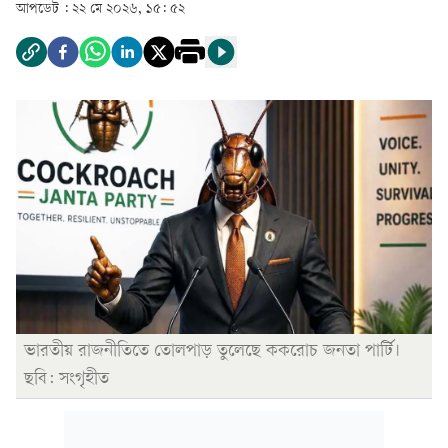
আপডেট :
২২ মে ২০২৬, ১৫: ৫২
ভারতীয় রাজনীতিতে তোলপাড় তুলেছে ককরোচ জনতা পার্টি।
ছবি: সংগৃহীত