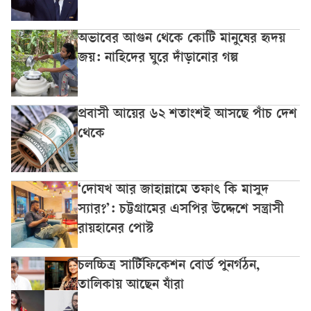
অভাবের আগুন থেকে কোটি মানুষের হৃদয়
জয়: নাহিদের ঘুরে দাঁড়ানোর গল্প
প্রবাসী আয়ের ৬২ শতাংশই আসছে পাঁচ দেশ
থেকে
‘দোযখ আর জাহান্নামে তফাৎ কি মাসুদ
স্যার?’: চট্টগ্রামের এসপির উদ্দেশে সন্ত্রাসী
রায়হানের পোস্ট
চলচ্চিত্র সার্টিফিকেশন বোর্ড পুনর্গঠন,
তালিকায় আছেন যাঁরা