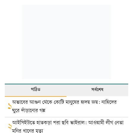
পঠিত
সর্বশেষ
অভাবের আগুন থেকে কোটি মানুষের হৃদয় জয়: নাহিদের
১
ঘুরে দাঁড়ানোর গল্প
আইসিইউতে হাতকড়া পরা ছবি ভাইরাল: আওয়ামী লীগ নেতা
২
মনির খানের মৃত্যু